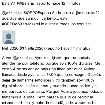
Belen🔻
(@Belenp) reportó
hace 12 minutos
@jazztel_es @OPPOEspana Se lo paso a @mcpastor12
que dice que su móvil va lento… este
#OPPOA6XenJazztel le quitaría todos los excusas
Nef 2026
(@Neftis2026) reportó
hace 14 minutos
A ver @jazztel_es Ayer me dijisteis que no podíais
atenderme por teléfono porque sois 100% digitales. Me
costó 4 horas dar de baja una línea por chat. Quinta
llamada desde ayer a las 17.00 que lo conseguí. Queréis
dejar de llamarme entonces ? Yo también soy 100%
digital ahora. Usáis el chat y cuando pueda os leo y si
me parece, os contesto. Porque Aquí o jodemos todos o
matam0s a la pvta. Pero parece que lo de recibir la
misma medicina, y haberla matad0, jode. #buenosdias