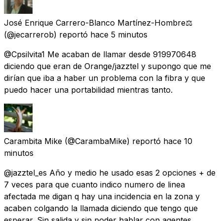
José Enrique Carrero-Blanco Martínez-Hombre⚖️
(@jecarrerob) reportó
hace 5 minutos
@Cpsilvita1 Me acaban de llamar desde 919970648
diciendo que eran de Orange/jazztel y supongo que me
dirían que iba a haber un problema con la fibra y que
puedo hacer una portabilidad mientras tanto.
Carambita Mike
(@CarambaMike) reportó
hace 10
minutos
@jazztel_es Año y medio he usado esas 2 opciones + de
7 veces para que cuanto indico numero de linea
afectada me digan q hay una incidencia en la zona y
acaben colgando la llamada diciendo que tengo que
esperar. Sin salida y sin poder hablar con agentes.