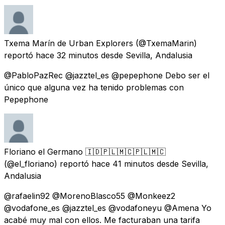
Txema Marín de Urban Explorers
(@TxemaMarin)
reportó
hace 32 minutos
desde
Sevilla, Andalusia
@PabloPazRec @jazztel_es @pepephone Debo ser el
único que alguna vez ha tenido problemas con
Pepephone
Floriano el Germano 🇮🇩🇵🇱🇲🇨🇵🇱🇲🇨
(@el_floriano) reportó
hace 41 minutos
desde
Sevilla,
Andalusia
@rafaelin92 @MorenoBlasco55 @Monkeez2
@vodafone_es @jazztel_es @vodafoneyu @Amena Yo
acabé muy mal con ellos. Me facturaban una tarifa