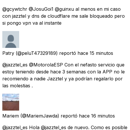
@gcywtchr @JosuGoi1 @guinxu al menos en mi caso
con jazztel y dns de cloudflare me sale bloqueado pero
si pongo vpn va al instante
Patry
(@peluT47329189) reportó
hace 15 minutos
@jazztel_es @MotorolaESP Con el nefasto servicio que
estoy teniendo desde hace 3 semanas con la APP no le
recomiendo a nadie Jazztel y ya podrían regalarlo por
las molestias .
Mariem
(@MariemJawda) reportó
hace 16 minutos
@jazztel_es Hola @jazztel_es de nuevo. Como es posible