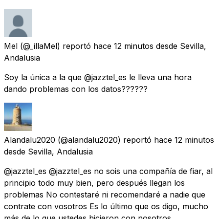
Mel
(@_illaMel) reportó
hace 12 minutos
desde
Sevilla,
Andalusia
Soy la única a la que @jazztel_es le lleva una hora
dando problemas con los datos??????
Alandalu2020
(@alandalu2020) reportó
hace 12 minutos
desde
Sevilla, Andalusia
@jazztel_es @jazztel_es no sois una compañía de fiar, al
principio todo muy bien, pero después llegan los
problemas No contestaré ni recomendaré a nadie que
contrate con vosotros Es lo último que os digo, mucho
más de lo que ustedes hicieron con nosotros