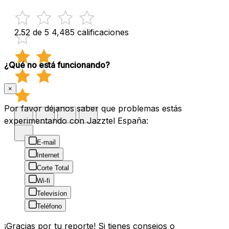
2.52 de 5
4,485 calificaciones
¿Qué no está funcionando?
×
Por favor déjanos saber que problemas estás
experimentando con Jazztel España:
E-mail
Internet
Corte Total
Wi-fi
Televisíon
Teléfono
¡Gracias por tu reporte! Si tienes consejos o