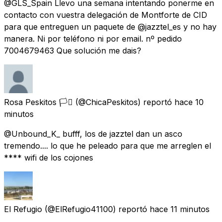
@GLS_Spain Llevo una semana intentando ponerme en
contacto con vuestra delegación de Montforte de CID
para que entreguen un paquete de @jazztel_es y no hay
manera. Ni por teléfono ni por email. nº pedido
7004679463 Que solución me dais?
Rosa Peskitos 🏳️‍⚧️
(@ChicaPeskitos) reportó
hace 10
minutos
@Unbound_K_ bufff, los de jazztel dan un asco
tremendo.... lo que he peleado para que me arreglen el
**** wifi de los cojones
El Refugio
(@ElRefugio41100) reportó
hace 11 minutos