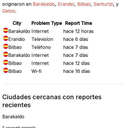
originaron en
Barakaldo
,
Erandio
,
Bilbao
,
Santurtzi
, y
Getxo
.
City
Problem Type
Report Time
Barakaldo
Internet
hace 12 horas
Erandio
Televisíon
hace 6 días
Bilbao
Teléfono
hace 7 días
Barakaldo
Internet
hace 7 días
Bilbao
Internet
hace 12 días
Bilbao
Wi-fi
hace 16 días
Ciudades cercanas con reportes
recientes
Barakaldo
1 recent signals