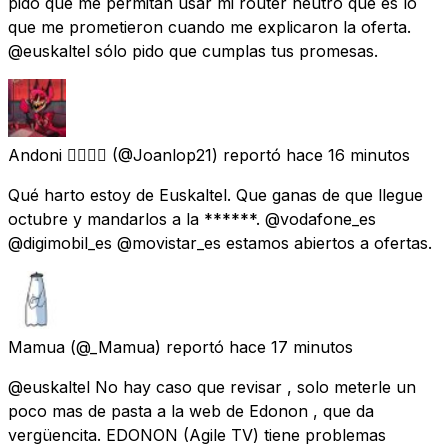
pido que me permitan usar mi router neutro que es lo
que me prometieron cuando me explicaron la oferta.
@euskaltel sólo pido que cumplas tus promesas.
Andoni 🏳️‍🌈🇪🇸
(@Joanlop21) reportó
hace 16 minutos
Qué harto estoy de Euskaltel. Que ganas de que llegue
octubre y mandarlos a la ******. @vodafone_es
@digimobil_es @movistar_es estamos abiertos a ofertas.
Mamua
(@_Mamua) reportó
hace 17 minutos
@euskaltel No hay caso que revisar , solo meterle un
poco mas de pasta a la web de Edonon , que da
vergüencita. EDONON (Agile TV) tiene problemas