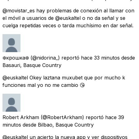
@movistar_es hay problemas de conexión al llamar con
el móvil a usuarios de @euskaltel o no da señal y se
cuelga repetidas veces o tarda muchísimo en dar señal.
❄️крошка❄️
(@nidorina_) reportó
hace 33 minutos
desde
Basauri, Basque Country
@euskaltel Okey laztana muxubet que por mucho k
funciones mal yo no me cambio 😘
Robert Arkham
(@RobertArkham) reportó
hace 39
minutos
desde
Bilbao, Basque Country
@euskaltel un acierto la nueva app y ver dispositivos