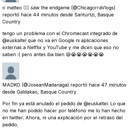
⎊ matteo 🏳️‍🌈 saw the endgame
(@ChicagorraVlogs)
reportó
hace 44 minutos
desde
Santurtzi, Basque
Country
tengo un problema con el Chromecast integrado de
@euskaltel que no va en Google ni aplicaciones
externas a Netflix y YouTube y me dicen que eso no
saben :( pero antes iba bien 😪😭😭😭😭😭😭
MADKO
(@JoseanMadariaga) reportó
hace 47 minutos
desde
Galdakao, Basque Country
Por fin ya está anulado el pedido de @euskaltel. Lo que
no me han podido hacer por teléfono me lo han hecho
en twitter. Ahora, ni una explicación por el retraso del
pedido.