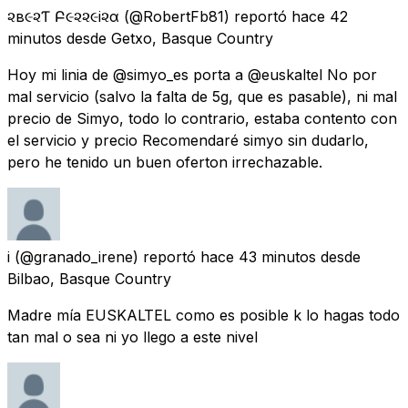
૨ѳв૯૨Ƭѳ Բ૯૨૨૯i૨α
(@RobertFb81) reportó
hace 42
minutos
desde
Getxo, Basque Country
Hoy mi linia de @simyo_es porta a @euskaltel No por
mal servicio (salvo la falta de 5g, que es pasable), ni mal
precio de Simyo, todo lo contrario, estaba contento con
el servicio y precio Recomendaré simyo sin dudarlo,
pero he tenido un buen oferton irrechazable.
i
(@granado_irene) reportó
hace 43 minutos
desde
Bilbao, Basque Country
Madre mía EUSKALTEL como es posible k lo hagas todo
tan mal o sea ni yo llego a este nivel