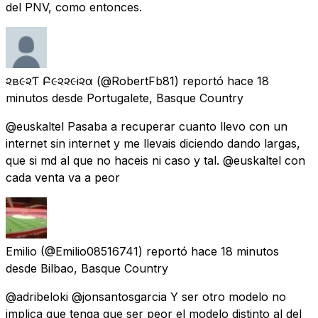
del PNV, como entonces.
૨ѳв૯૨Ƭѳ Բ૯૨૨૯i૨α
(@RobertFb81) reportó
hace 18
minutos
desde
Portugalete, Basque Country
@euskaltel Pasaba a recuperar cuanto llevo con un
internet sin internet y me llevais diciendo dando largas,
que si md al que no haceis ni caso y tal. @euskaltel con
cada venta va a peor
Emilio
(@Emilio08516741) reportó
hace 18 minutos
desde
Bilbao, Basque Country
@adribeloki @jonsantosgarcia Y ser otro modelo no
implica que tenga que ser peor el modelo distinto al del