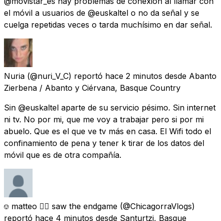
@movistar_es hay problemas de conexión al llamar con
el móvil a usuarios de @euskaltel o no da señal y se
cuelga repetidas veces o tarda muchísimo en dar señal.
Nuria
(@nuri_V_C) reportó
hace 2 minutos
desde
Abanto
Zierbena / Abanto y Ciérvana, Basque Country
Sin @euskaltel aparte de su servicio pésimo. Sin internet
ni tv. No por mi, que me voy a trabajar pero si por mi
abuelo. Que es el que ve tv más en casa. El Wifi todo el
confinamiento de pena y tener k tirar de los datos del
móvil que es de otra compañía.
⎊ matteo 🏳️‍🌈 saw the endgame
(@ChicagorraVlogs)
reportó
hace 4 minutos
desde
Santurtzi, Basque