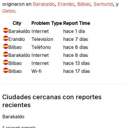
originaron en
Barakaldo
,
Erandio
,
Bilbao
,
Santurtzi
, y
Getxo
.
City
Problem Type
Report Time
Barakaldo
Internet
hace 1 día
Erandio
Televisíon
hace 7 días
Bilbao
Teléfono
hace 8 días
Barakaldo
Internet
hace 8 días
Bilbao
Internet
hace 13 días
Bilbao
Wi-fi
hace 17 días
Ciudades cercanas con reportes
recientes
Barakaldo
1 recent signals