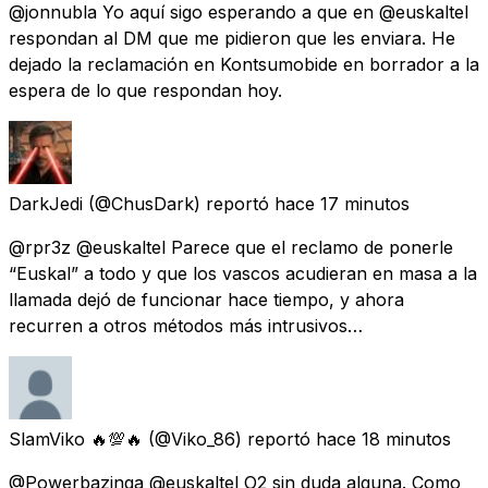
@jonnubla Yo aquí sigo esperando a que en @euskaltel
respondan al DM que me pidieron que les enviara. He
dejado la reclamación en Kontsumobide en borrador a la
espera de lo que respondan hoy.
DarkJedi
(@ChusDark) reportó
hace 17 minutos
@rpr3z @euskaltel Parece que el reclamo de ponerle
“Euskal” a todo y que los vascos acudieran en masa a la
llamada dejó de funcionar hace tiempo, y ahora
recurren a otros métodos más intrusivos…
SlamViko 🔥💯🔥
(@Viko_86) reportó
hace 18 minutos
@Powerbazinga @euskaltel O2 sin duda alguna. Como