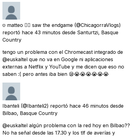
⎊ matteo 🏳️‍🌈 saw the endgame
(@ChicagorraVlogs)
reportó
hace 43 minutos
desde
Santurtzi, Basque
Country
tengo un problema con el Chromecast integrado de
@euskaltel que no va en Google ni aplicaciones
externas a Netflix y YouTube y me dicen que eso no
saben :( pero antes iba bien 😪😭😭😭😭😭😭
Ibanteli
(@Ibanteli2) reportó
hace 46 minutos
desde
Bilbao, Basque Country
@euskaltel algún problema con la red hoy en Bilbao??
No ha señal desde las 17.30 y los tlf de averías y