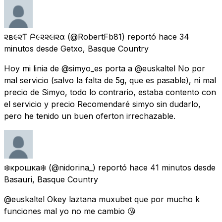
૨ѳв૯૨Ƭѳ Բ૯૨૨૯i૨α
(@RobertFb81) reportó
hace 34
minutos
desde
Getxo, Basque Country
Hoy mi linia de @simyo_es porta a @euskaltel No por
mal servicio (salvo la falta de 5g, que es pasable), ni mal
precio de Simyo, todo lo contrario, estaba contento con
el servicio y precio Recomendaré simyo sin dudarlo,
pero he tenido un buen oferton irrechazable.
❄️крошка❄️
(@nidorina_) reportó
hace 41 minutos
desde
Basauri, Basque Country
@euskaltel Okey laztana muxubet que por mucho k
funciones mal yo no me cambio 😘