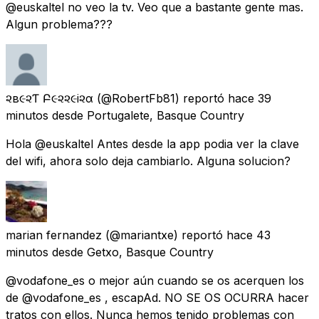
@euskaltel no veo la tv. Veo que a bastante gente mas.
Algun problema???
૨ѳв૯૨Ƭѳ Բ૯૨૨૯i૨α
(@RobertFb81) reportó
hace 39
minutos
desde
Portugalete, Basque Country
Hola @euskaltel Antes desde la app podia ver la clave
del wifi, ahora solo deja cambiarlo. Alguna solucion?
marian fernandez
(@mariantxe) reportó
hace 43
minutos
desde
Getxo, Basque Country
@vodafone_es o mejor aún cuando se os acerquen los
de @vodafone_es , escapAd. NO SE OS OCURRA hacer
tratos con ellos. Nunca hemos tenido problemas con