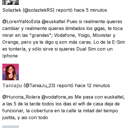
Solaztek
(@solaztekRS) reportó
hace 5 minutos
@LorenYaNoEsta @euskaltel Pues si realmente quieres
cambiar y realmente quieres ilimitados los gigas, te toca
mirar en las "grandes"; Vodafone, Yoigo, Movistar y
Orange, pero ya te digo q son más caras. Lo de la E-Sim
es tontería, y sólo sirve si quieres Dual Sim con un
Iphone
𝕋𝕒𝕟𝕚𝕒𝕁𝕦
(@TaniaJu_23) reportó
hace 12 minutos
@Hurona_Rolera @vodafone_es Me pasa con euskaltel,
a las 5 de la tarde todos los dias el wifi de casa deja de
funcionar, la cobertura en la calle la mitad del tiempo
justita, y asi con todo