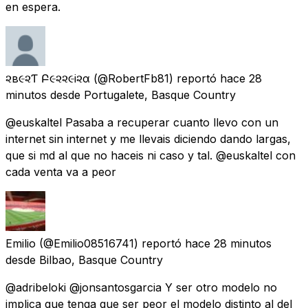
en espera.
૨ѳв૯૨Ƭѳ Բ૯૨૨૯i૨α
(@RobertFb81) reportó
hace 28
minutos
desde
Portugalete, Basque Country
@euskaltel Pasaba a recuperar cuanto llevo con un
internet sin internet y me llevais diciendo dando largas,
que si md al que no haceis ni caso y tal. @euskaltel con
cada venta va a peor
Emilio
(@Emilio08516741) reportó
hace 28 minutos
desde
Bilbao, Basque Country
@adribeloki @jonsantosgarcia Y ser otro modelo no
implica que tenga que ser peor el modelo distinto al del