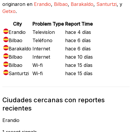
originaron en
Erandio
,
Bilbao
,
Barakaldo
,
Santurtzi
, y
Getxo
.
City
Problem Type
Report Time
Erandio
Televisíon
hace 4 días
Bilbao
Teléfono
hace 6 días
Barakaldo
Internet
hace 6 días
Bilbao
Internet
hace 10 días
Bilbao
Wi-fi
hace 15 días
Santurtzi
Wi-fi
hace 15 días
Ciudades cercanas con reportes
recientes
Erandio
1 recent signals