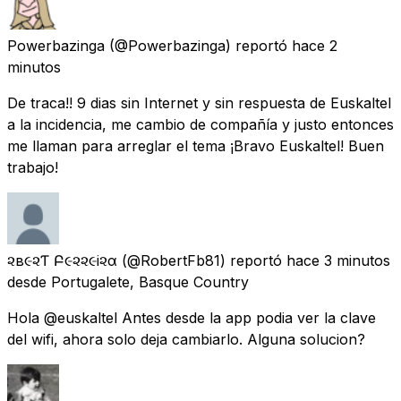
Powerbazinga
(@Powerbazinga) reportó
hace 2
minutos
De traca!! 9 dias sin Internet y sin respuesta de Euskaltel
a la incidencia, me cambio de compañía y justo entonces
me llaman para arreglar el tema ¡Bravo Euskaltel! Buen
trabajo!
૨ѳв૯૨Ƭѳ Բ૯૨૨૯i૨α
(@RobertFb81) reportó
hace 3 minutos
desde
Portugalete, Basque Country
Hola @euskaltel Antes desde la app podia ver la clave
del wifi, ahora solo deja cambiarlo. Alguna solucion?