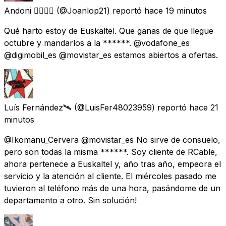
Andoni 🏳️‍🌈🇪🇸
(@Joanlop21) reportó
hace 19 minutos
Qué harto estoy de Euskaltel. Que ganas de que llegue
octubre y mandarlos a la ******. @vodafone_es
@digimobil_es @movistar_es estamos abiertos a ofertas.
Luís Fernández🛰️
(@LuisFer48023959) reportó
hace 21
minutos
@Ikomanu_Cervera @movistar_es No sirve de consuelo,
pero son todas la misma ******. Soy cliente de RCable,
ahora pertenece a Euskaltel y, año tras año, empeora el
servicio y la atención al cliente. El miércoles pasado me
tuvieron al teléfono más de una hora, pasándome de un
departamento a otro. Sin solución!