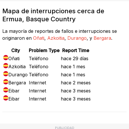
Mapa de interrupciones cerca de
Ermua, Basque Country
La mayoría de reportes de fallos e interrupciones se
originaron en
Oñati
,
Azkoitia
,
Durango
, y
Bergara
.
City
Problem Type
Report Time
Oñati
Teléfono
hace 29 días
Azkoitia
Teléfono
hace 1 mes
Durango
Teléfono
hace 1 mes
Bergara
Internet
hace 2 meses
Eibar
Internet
hace 3 meses
Eibar
Internet
hace 3 meses
PUBLICIDAD