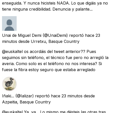
enseguida. Y nunca hicisteis NADA. Lo que digáis ya no
tiene ninguna credibilidad. Denuncia y palante...
Unai de Miguel Demi
(@UnaiDemi) reportó
hace 23
minutos
desde
Urretxu, Basque Country
@euskaltel os acordáis del tweet anterior?? Pues
seguimos sin teléfono, el técnico fue pero no arregló la
averia. Como solo es el teléfono no nos interesa? Si
fuese la fibra estoy seguro que estaba arreglado
Iñaki...
(@Ializar) reportó
hace 23 minutos
desde
Azpeitia, Basque Country
@euskaltel Ya, ya... Lo mismo me dijisteis las otras tres