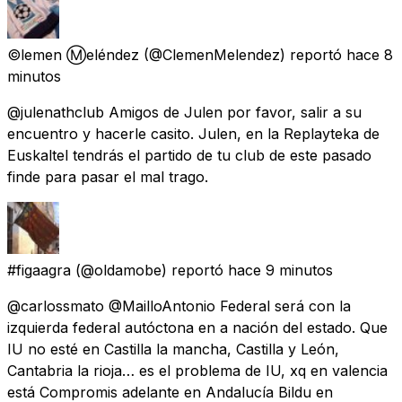
©️lemen Ⓜ️eléndez
(@ClemenMelendez) reportó
hace 8
minutos
@julenathclub Amigos de Julen por favor, salir a su
encuentro y hacerle casito. Julen, en la Replayteka de
Euskaltel tendrás el partido de tu club de este pasado
finde para pasar el mal trago.
#figaagra
(@oldamobe) reportó
hace 9 minutos
@carlossmato @MailloAntonio Federal será con la
izquierda federal autóctona en a nación del estado. Que
IU no esté en Castilla la mancha, Castilla y León,
Cantabria la rioja… es el problema de IU, xq en valencia
está Compromis adelante en Andalucía Bildu en