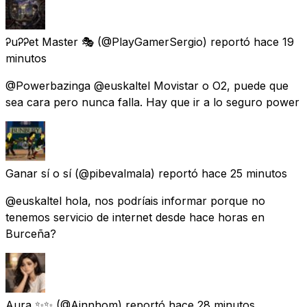
ᎮuᎮᎮet Master 🎭
(@PlayGamerSergio) reportó
hace 19
minutos
@Powerbazinga @euskaltel Movistar o O2, puede que
sea cara pero nunca falla. Hay que ir a lo seguro power
Ganar sí o sí
(@pibevalmala) reportó
hace 25 minutos
@euskaltel hola, nos podríais informar porque no
tenemos servicio de internet desde hace horas en
Burceña?
Aura ✨✨
(@Ainnhom) reportó
hace 28 minutos