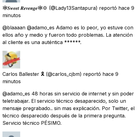
🕸️𝑺𝒘𝒆𝒆𝒕 𝑹𝒆𝒗𝒆𝒏𝒈𝒆🕸️💢
(@Lady13Santapura) reportó
hace 9
minutos
@blaaaan @adamo_es Adamo es lo peor, yo estuve con
ellos año y medio y fueron todo problemas. La atención
al cliente es una auténtica ******.
Carlos Ballester 🎗
(@carlos_cjbm) reportó
hace 9
minutos
@adamo_es 48 horas sin servicio de internet y sin poder
teletrabajar. El servicio técnico desaparecido, solo un
mensaje pregrabado.. sin mas explicación. Por Twitter, el
técnico desparecido después de la primera pregunta.
Servicio técnico PÉSIMO.