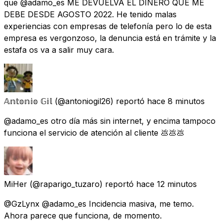
que @adamo_es ME DEVUELVA EL DINERO QUE ME
DEBE DESDE AGOSTO 2022. He tenido malas
experiencias con empresas de telefonía pero lo de esta
empresa es vergonzoso, la denuncia está en trámite y la
estafa os va a salir muy cara.
𝔸𝕟𝕥𝕠𝕟𝕚𝕠 𝔾𝕚𝕝
(@antoniogil26) reportó
hace 8 minutos
@adamo_es otro día más sin internet, y encima tampoco
funciona el servicio de atención al cliente 💩💩💩
MiHer
(@raparigo_tuzaro) reportó
hace 12 minutos
@GzLynx @adamo_es Incidencia masiva, me temo.
Ahora parece que funciona, de momento.