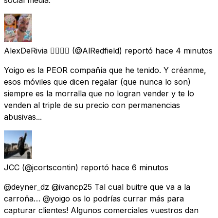
AlexDeRivia 🏳️‍🌈🇮🇨
(@AlRedfield) reportó
hace 4 minutos
Yoigo es la PEOR compañía que he tenido. Y créanme,
esos móviles que dicen regalar (que nunca lo son)
siempre es la morralla que no logran vender y te lo
venden al triple de su precio con permanencias
abusivas...
JCC
(@jcortscontin) reportó
hace 6 minutos
@deyner_dz @ivancp25 Tal cual buitre que va a la
carroña… @yoigo os lo podrías currar más para
capturar clientes! Algunos comerciales vuestros dan