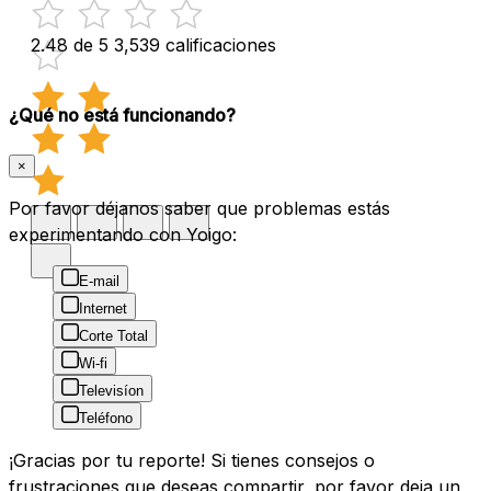
2.48 de 5
3,539 calificaciones
¿Qué no está funcionando?
×
Por favor déjanos saber que problemas estás
experimentando con Yoigo:
E-mail
Internet
Corte Total
Wi-fi
Televisíon
Teléfono
¡Gracias por tu reporte! Si tienes consejos o
frustraciones que deseas compartir, por favor deja un