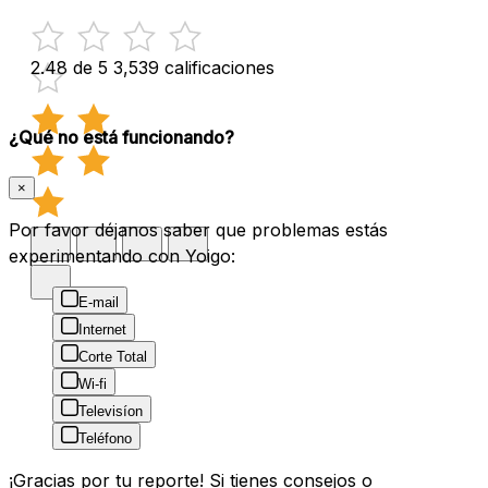
2.48 de 5
3,539 calificaciones
¿Qué no está funcionando?
×
Por favor déjanos saber que problemas estás
experimentando con Yoigo:
E-mail
Internet
Corte Total
Wi-fi
Televisíon
Teléfono
¡Gracias por tu reporte! Si tienes consejos o