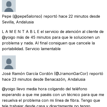
Pepe
(@pepe5alonso) reportó
hace 22 minutos
desde
Sevilla, Andalusia
L A M E N T A B L E el servicio de atención al cliente de
@yoigo más de 45 minutos para que le solucionen un
problema y nada. Al final consiguen que cancele la
portabilidad. Servicio lamentable
José Ramón García Cordón
(@JramonGarCor) reportó
hace 23 minutos
desde
Benacazón, Andalusia
@yoigo llevo media hora colgando del teléfono
esperando a que me paséis con un técnico para que me
resuelva el problema con mi línea de fibra. Tengo que
tele trabajar desde casa y directamente no tengo