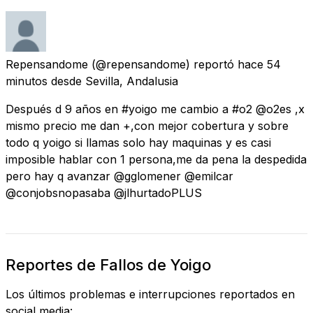
Repensandome
(@repensandome) reportó
hace 54
minutos
desde
Sevilla, Andalusia
Después d 9 años en #yoigo me cambio a #o2 @o2es ,x
mismo precio me dan +,con mejor cobertura y sobre
todo q yoigo si llamas solo hay maquinas y es casi
imposible hablar con 1 persona,me da pena la despedida
pero hay q avanzar @gglomener @emilcar
@conjobsnopasaba @jlhurtadoPLUS
Reportes de Fallos de Yoigo
Los últimos problemas e interrupciones reportados en
social media: