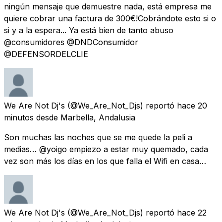
ningún mensaje que demuestre nada, está empresa me
quiere cobrar una factura de 300€!Cobrándote esto si o
si y a la espera... Ya está bien de tanto abuso
@consumidores @DNDConsumidor
@DEFENSORDELCLIE
We Are Not Dj's
(@We_Are_Not_Djs) reportó
hace 20
minutos
desde
Marbella, Andalusia
Son muchas las noches que se me quede la peli a
medias… @yoigo empiezo a estar muy quemado, cada
vez son más los días en los que falla el Wifi en casa…
We Are Not Dj's
(@We_Are_Not_Djs) reportó
hace 22