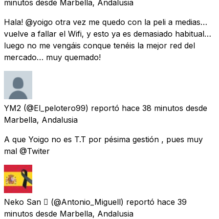
minutos
desde
Marbella, Andalusia
Hala! @yoigo otra vez me quedo con la peli a medias…
vuelve a fallar el Wifi, y esto ya es demasiado habitual…
luego no me vengáis conque tenéis la mejor red del
mercado… muy quemado!
YM2
(@El_pelotero99) reportó
hace 38 minutos
desde
Marbella, Andalusia
A que Yoigo no es T.T por pésima gestión , pues muy
mal @Twiter
Neko San 
(@Antonio_Miguell) reportó
hace 39
minutos
desde
Marbella, Andalusia