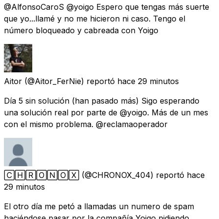
@AlfonsoCaroS @yoigo Espero que tengas más suerte
que yo...llamé y no me hicieron ni caso. Tengo el
número bloqueado y cabreada con Yoigo
Aitor
(@Aitor_FerNie) reportó
hace 29 minutos
Día 5 sin solución (han pasado más) Sigo esperando
una solución real por parte de @yoigo. Más de un mes
con el mismo problema. @reclamaoperador
🄲🄷🅁🄾🄽🄾🅇
(@CHRONOX_404) reportó
hace
29 minutos
El otro día me petó a llamadas un numero de spam
haciéndose pasar por la compañía Yoigo pidiendo