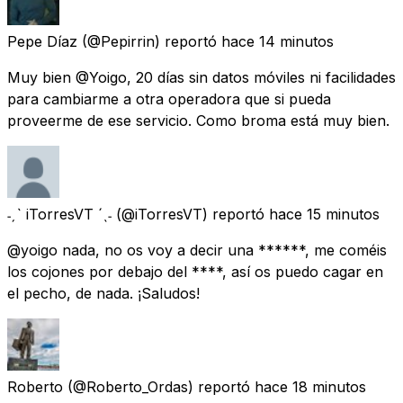
Pepe Díaz
(@Pepirrin) reportó
hace 14 minutos
Muy bien @Yoigo, 20 días sin datos móviles ni facilidades
para cambiarme a otra operadora que si pueda
proveerme de ese servicio. Como broma está muy bien.
˗ˏˋ iTorresVT ´ˎ˗
(@iTorresVT) reportó
hace 15 minutos
@yoigo nada, no os voy a decir una ******, me coméis
los cojones por debajo del ****, así os puedo cagar en
el pecho, de nada. ¡Saludos!
Roberto
(@Roberto_Ordas) reportó
hace 18 minutos