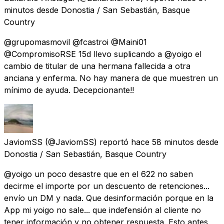
minutos
desde
Donostia / San Sebastián, Basque
Country
@grupomasmovil @fcastroi @Maini01
@CompromisoRSE 15d llevo suplicando a @yoigo el
cambio de titular de una hermana fallecida a otra
anciana y enferma. No hay manera de que muestren un
mínimo de ayuda. Decepcionante!!
JaviomSS
(@JaviomSS) reportó
hace 58 minutos
desde
Donostia / San Sebastián, Basque Country
@yoigo un poco desastre que en el 622 no saben
decirme el importe por un descuento de retenciones...
envío un DM y nada. Que desinformación porque en la
App mi yoigo no sale... que indefensión al cliente no
tener información y no obtener respuesta. Esto antes