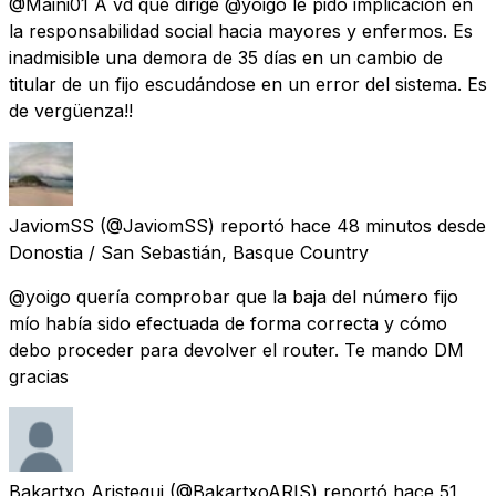
@Maini01 A vd que dirige @yoigo le pido implicación en
la responsabilidad social hacia mayores y enfermos. Es
inadmisible una demora de 35 días en un cambio de
titular de un fijo escudándose en un error del sistema. Es
de vergüenza!!
JaviomSS
(@JaviomSS) reportó
hace 48 minutos
desde
Donostia / San Sebastián, Basque Country
@yoigo quería comprobar que la baja del número fijo
mío había sido efectuada de forma correcta y cómo
debo proceder para devolver el router. Te mando DM
gracias
Bakartxo Aristegui
(@BakartxoARIS) reportó
hace 51