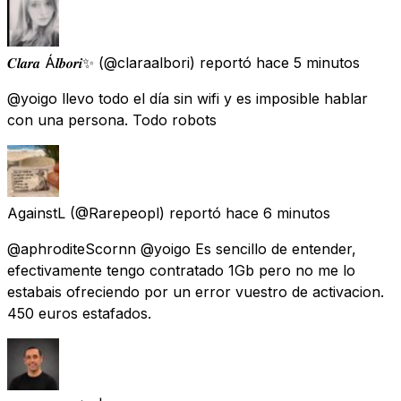
𝑪𝒍𝒂𝒓𝒂 Á𝒍𝒃𝒐𝒓𝒊✨
(@claraalbori) reportó
hace 5 minutos
@yoigo llevo todo el día sin wifi y es imposible hablar
con una persona. Todo robots
AgainstL
(@Rarepeopl) reportó
hace 6 minutos
@aphroditeScornn @yoigo Es sencillo de entender,
efectivamente tengo contratado 1Gb pero no me lo
estabais ofreciendo por un error vuestro de activacion.
450 euros estafados.