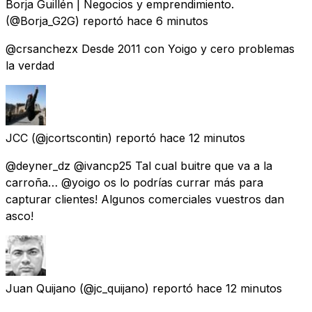
Borja Guillén | Negocios y emprendimiento.
(@Borja_G2G) reportó
hace 6 minutos
@crsanchezx Desde 2011 con Yoigo y cero problemas
la verdad
JCC
(@jcortscontin) reportó
hace 12 minutos
@deyner_dz @ivancp25 Tal cual buitre que va a la
carroña… @yoigo os lo podrías currar más para
capturar clientes! Algunos comerciales vuestros dan
asco!
Juan Quijano
(@jc_quijano) reportó
hace 12 minutos