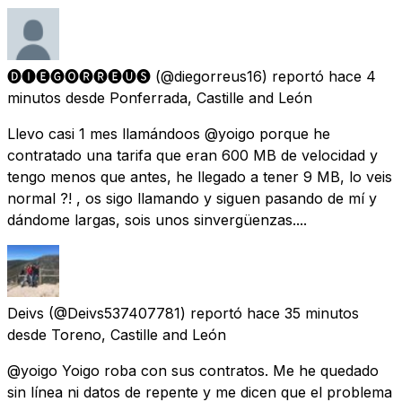
🅓🅘🅔🅖🅞🅡🅡🅔🅤🅢
(@diegorreus16) reportó
hace 4
minutos
desde
Ponferrada, Castille and León
Llevo casi 1 mes llamándoos @yoigo porque he
contratado una tarifa que eran 600 MB de velocidad y
tengo menos que antes, he llegado a tener 9 MB, lo veis
normal ?! , os sigo llamando y siguen pasando de mí y
dándome largas, sois unos sinvergüenzas....
Deivs
(@Deivs537407781) reportó
hace 35 minutos
desde
Toreno, Castille and León
@yoigo Yoigo roba con sus contratos. Me he quedado
sin línea ni datos de repente y me dicen que el problema