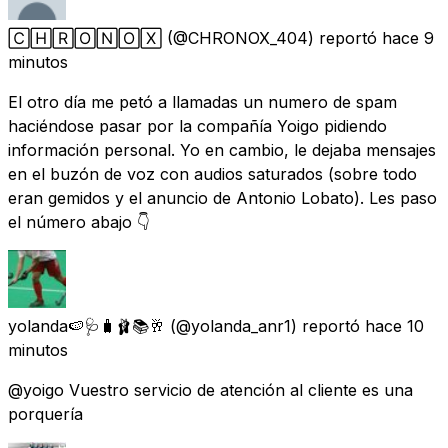
🄲🄷🅁🄾🄽🄾🅇
(@CHRONOX_404) reportó
hace 9
minutos
El otro día me petó a llamadas un numero de spam
haciéndose pasar por la compañía Yoigo pidiendo
información personal. Yo en cambio, le dejaba mensajes
en el buzón de voz con audios saturados (sobre todo
eran gemidos y el anuncio de Antonio Lobato). Les paso
el número abajo 👇
yolanda🍉🩺🧳🩰📚🥂
(@yolanda_anr1) reportó
hace 10
minutos
@yoigo Vuestro servicio de atención al cliente es una
porquería