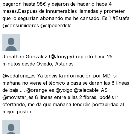
pagaron hasta 98€ y dejaron de hacerlo hace 4
meses.Despues de innumerables llamadas y prometer
que lo seguirían abonando me he cansado. Es 1 #Estafa
@consumidores @elpoderdelc
Jonathan Gonzalez
(@Jonypy) reportó
hace 25
minutos
desde
Oviedo, Asturias
@vodafone_es Ya tenéis la información por MD, si
mañana no viene el técnico a casa se darán las 8 líneas
de baja .... @orange_es @yoigo @telecable_AS
@movistar_es 8 líneas entre ellas 2 fibras, podéis ir
ofertando, me da que mañana tendréis portabilidad al
mejor postor