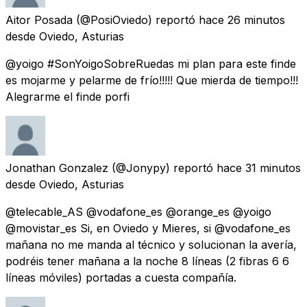
Aitor Posada
(@PosiOviedo) reportó
hace 26 minutos
desde
Oviedo, Asturias
@yoigo #SonYoigoSobreRuedas mi plan para este finde
es mojarme y pelarme de frío!!!!! Que mierda de tiempo!!!
Alegrarme el finde porfi
Jonathan Gonzalez
(@Jonypy) reportó
hace 31 minutos
desde
Oviedo, Asturias
@telecable_AS @vodafone_es @orange_es @yoigo
@movistar_es Si, en Oviedo y Mieres, si @vodafone_es
mañana no me manda al técnico y solucionan la avería,
podréis tener mañana a la noche 8 líneas (2 fibras 6 6
líneas móviles) portadas a cuesta compañía.