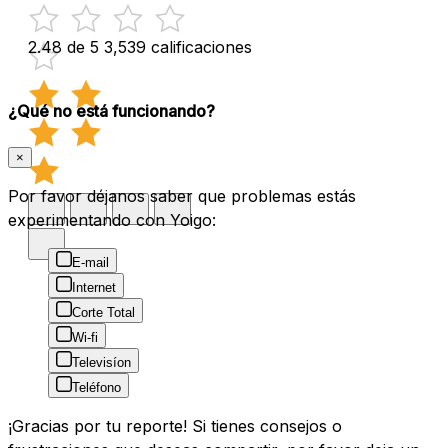
2.48 de 5
3,539 calificaciones
¿Qué no está funcionando?
×
Por favor déjanos saber que problemas estás
experimentando con Yoigo:
E-mail
Internet
Corte Total
Wi-fi
Televisíon
Teléfono
¡Gracias por tu reporte! Si tienes consejos o