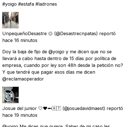
#yoigo #estafa #ladrones
UnpequeñoDesastre ۞
(@Desastrecnpatas) reportó
hace 16 minutos
Doy la baja de fijo de @yoigo y me dicen que no se
llevará a cabo hasta dentro de 15 días por política de
empresa, cuando por ley son 48h desde la petición no?
Y que tendré que pagar esos días me dicen
@reclamaoperador
Josue del junior 🤍❤️🦈🇦🇹
(@josuedavidmaest) reportó
hace 19 minutos
@yoigo Me dices que quiere. Saber de mi caso les