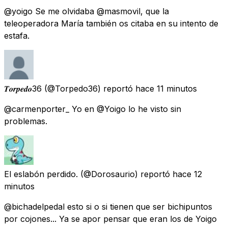
@yoigo Se me olvidaba @masmovil, que la
teleoperadora María también os citaba en su intento de
estafa.
𝑻𝒐𝒓𝒑𝒆𝒅𝒐36
(@Torpedo36) reportó
hace 11 minutos
@carmenporter_ Yo en @Yoigo lo he visto sin
problemas.
El eslabón perdido.
(@Dorosaurio) reportó
hace 12
minutos
@bichadelpedal esto si o si tienen que ser bichipuntos
por cojones... Ya se apor pensar que eran los de Yoigo