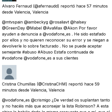
Alvaro Fernaud
(@afernaudd) reportó
hace 57 minutos
desde
Valencia, Valencia
@mtvspain @iambeckyg @rosaliavt @halsey
@GreenDay @Mabel @AvaMax @Akon Por favor
ayuden a denuncia a @vodafone_es . He sido estafado
por ellos y no quieren reconocer su error y se niegan a
devolverle lo sobre facturado . No se puede aceptar
semejante #abuso #Abuso Estafa continuada de
#vodafone @vodafone_es a sus clientes
Cristina Chumillas
(@CristinaCHM) reportó
hace 59
minutos
desde
Valencia, Valencia
@vodafone_es @crismigo ¿De verdad os suplantan tanto
y no hacéis más que aconsejar la lista Robinson? A esta
chica le habéis dado la misma respuesta que a mí, que el