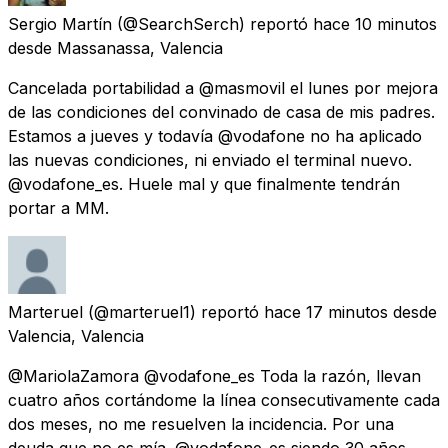
Sergio Martín
(@SearchSerch) reportó
hace 10 minutos
desde
Massanassa, Valencia
Cancelada portabilidad a @masmovil el lunes por mejora
de las condiciones del convinado de casa de mis padres.
Estamos a jueves y todavía @vodafone no ha aplicado
las nuevas condiciones, ni enviado el terminal nuevo.
@vodafone_es. Huele mal y que finalmente tendrán
portar a MM.
Marteruel
(@marteruel1) reportó
hace 17 minutos
desde
Valencia, Valencia
@MariolaZamora @vodafone_es Toda la razón, llevan
cuatro años cortándome la línea consecutivamente cada
dos meses, no me resuelven la incidencia. Por una
deuda que no es mía. @vodafone_es siendo 30 años