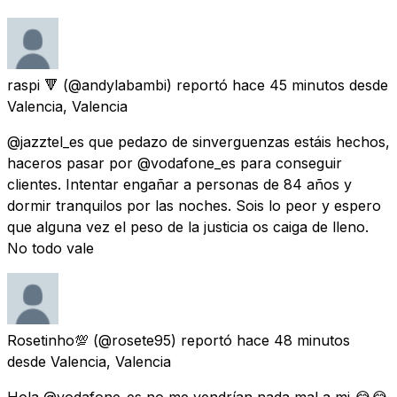
raspi 🔻
(@andylabambi) reportó
hace 45 minutos
desde
Valencia, Valencia
@jazztel_es que pedazo de sinverguenzas estáis hechos,
haceros pasar por @vodafone_es para conseguir
clientes. Intentar engañar a personas de 84 años y
dormir tranquilos por las noches. Sois lo peor y espero
que alguna vez el peso de la justicia os caiga de lleno.
No todo vale
Rosetinho💯
(@rosete95) reportó
hace 48 minutos
desde
Valencia, Valencia
Hola @vodafone_es no me vendrían nada mal a mi 😂😂