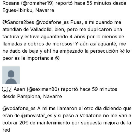
Rosana
(@romaher19) reportó
hace 55 minutos
desde
Egues-Ibiriku, Navarre
@Sandra2bes @vodafone_es Pues, a mí cuando me
atendían de Valladolid, bien, pero me duplicaron una
factura y estuve aguantando 4 años por lo menos de
llamadas a cobros de morosos! Y aún así aguanté, me
he dado de baja y ahí ha empezado la persecución 😤 lo
peor es la importancia 😰
🇪🇺 Asen
(@seximen80) reportó
hace 59 minutos
desde
Pamplona, Navarre
@vodafone_es A mi me llamaron el otro día diciendo que
eran de @movistar_es y si paso a Vodafone no me van a
cobrar 20€ de mantenimiento por supuesta mejora de la
red