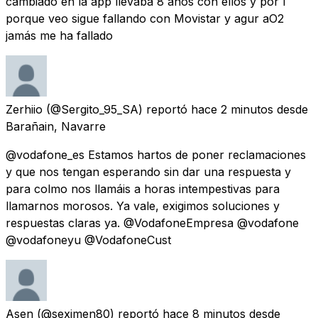
cambiado en la app llevaba 8 años con ellos y por l
porque veo sigue fallando con Movistar y agur aO2
jamás me ha fallado
Zerhiio
(@Sergito_95_SA) reportó
hace 2 minutos
desde
Barañain, Navarre
@vodafone_es Estamos hartos de poner reclamaciones
y que nos tengan esperando sin dar una respuesta y
para colmo nos llamáis a horas intempestivas para
llamarnos morosos. Ya vale, exigimos soluciones y
respuestas claras ya. @VodafoneEmpresa @vodafone
@vodafoneyu @VodafoneCust
Asen
(@seximen80) reportó
hace 8 minutos
desde