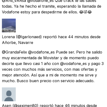
@Anti_VARsa @vodafone_es Que crack te las sabes
todas. Ya he hecho el tramite, esperando la llamada de
Vodafone estoy para despedirme de ellos. 😂🤣😂
Lorena
(@Igarlonaed) reportó
hace 44 minutos
desde
Añorbe, Navarre
@GrandaFelix @vodafone_es Puede ser. Pero he salido
muy escarmentada de Movistar y de momento puedo
decirte que llevo casi 1 año con @vodafone_es y pago 3
veces con muchos más servicios, con mas ofertas y
mejor atención. Así que a mi de momento me sirve y
mucho. Busco buen precio con servicio adecuado.
Asen
(@seximen80) reportó
hace 46 minutos
desde