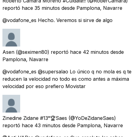
Roberto Cámara Moreno #Cuídate!!
(@RoberCamara)
reportó
hace 35 minutos
desde
Pamplona, Navarre
@vodafone_es Hecho. Veremos si sirve de algo
Asen
(@seximen80) reportó
hace 42 minutos
desde
Pamplona, Navarre
@vodafone_es @supersalao Lo único q no mola es q te
reducen la velocidad no todo es como antes a máxima
velocidad por eso prefiero Movistar
Zinedine Zidane #13°🏆Saes
(@YoDeZidaneSaes)
reportó
hace 43 minutos
desde
Pamplona, Navarre