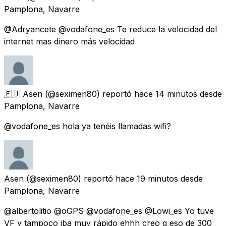
Pamplona, Navarre
@Adryancete @vodafone_es Te reduce la velocidad del
internet mas dinero más velocidad
🇪🇺 Asen
(@seximen80) reportó
hace 14 minutos
desde
Pamplona, Navarre
@vodafone_es hola ya tenéis llamadas wifi?
Asen
(@seximen80) reportó
hace 19 minutos
desde
Pamplona, Navarre
@albertolitio @oGPS @vodafone_es @Lowi_es Yo tuve
VF y tampoco iba muy rápido ehhh creo q eso de 300