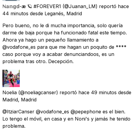
ℕ𝕒𝕟𝕘𝕕-æ 🪐 #FOREVER1
(@Juanan_LM) reportó
hace
44 minutos
desde
Leganés, Madrid
Pero bueno, no le di mucha importancia, solo quería
darme de baja porque ha funcionado fatal este tiempo.
Ahora ya hago un pequeño llamamiento a
@vodafone_es para que me hagan un poquito de ****
caso porque voy a acabar denunciandoos, es un
problema tras otro. Decepción.
Noelia
(@noeliagcanser) reportó
hace 49 minutos
desde
Madrid, Madrid
@ItziarCanser @vodafone_es @pepephone es el bien.
Lo tengo el móvil, en casa y en Noni's y jamás he tenido
problema.