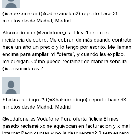
@cabezamelon
(@cabezamelon2) reportó
hace 36
minutos
desde
Madrid, Madrid
Alucinado con @vodafone_es . Llevo1 año con
incidencia de cobro. Me cobran de más cuando contraté
hace un año un precio y lo tengo por escrito. Me llaman
encima para ampliar mi “oferta”, y cuando les explico,
me cuelgan. Cómo puedo reclamar de manera sencilla
@consumidores ?
Shakira Rodrigo ॐ
(@Shakirarodrigo) reportó
hace 38
minutos
desde
Madrid, Madrid
@vodafone_es Vodafone Pura oferta ficticia.El mes
pasado reclamé xq se equivocan en facturación y x mal
internet.Pago cuotas y no la descuentan? 3 sem espero