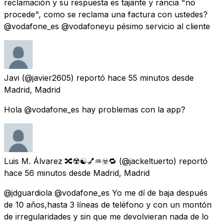
reclamación y su respuesta es tajante y rancia "no
procede", como se reclama una factura con ustedes?
@vodafone_es @vodafoneyu pésimo servicio al cliente
Javi
(@javier2605) reportó
hace 55 minutos
desde
Madrid, Madrid
Hola @vodafone_es hay problemas con la app?
Luis M. Álvarez 🔀☢️☯️💅♒☣️🔁
(@jackeltuerto) reportó
hace 56 minutos
desde
Madrid, Madrid
@jdguardiola @vodafone_es Yo me dí de baja después
de 10 años,hasta 3 líneas de teléfono y con un montón
de irregularidades y sin que me devolvieran nada de lo