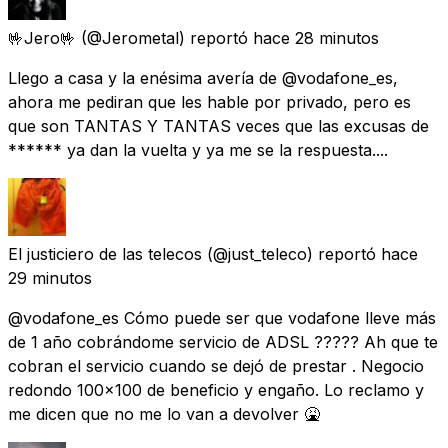
🤟Jero🤟
(@Jerometal) reportó
hace 28 minutos
Llego a casa y la enésima avería de @vodafone_es,
ahora me pediran que les hable por privado, pero es
que son TANTAS Y TANTAS veces que las excusas de
****** ya dan la vuelta y ya me se la respuesta....
El justiciero de las telecos
(@just_teleco) reportó
hace
29 minutos
@vodafone_es Cómo puede ser que vodafone lleve más
de 1 año cobrándome servicio de ADSL ????? Ah que te
cobran el servicio cuando se dejó de prestar . Negocio
redondo 100x100 de beneficio y engaño. Lo reclamo y
me dicen que no me lo van a devolver 🤮