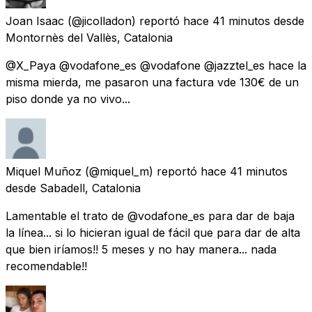
Joan Isaac
(@jicolladon) reportó
hace 41 minutos
desde
Montornès del Vallès, Catalonia
@X_Paya @vodafone_es @vodafone @jazztel_es hace la
misma mierda, me pasaron una factura vde 130€ de un
piso donde ya no vivo...
Miquel Muñoz
(@miquel_m) reportó
hace 41 minutos
desde
Sabadell, Catalonia
Lamentable el trato de @vodafone_es para dar de baja
la línea... si lo hicieran igual de fácil que para dar de alta
que bien iríamos!! 5 meses y no hay manera... nada
recomendable!!