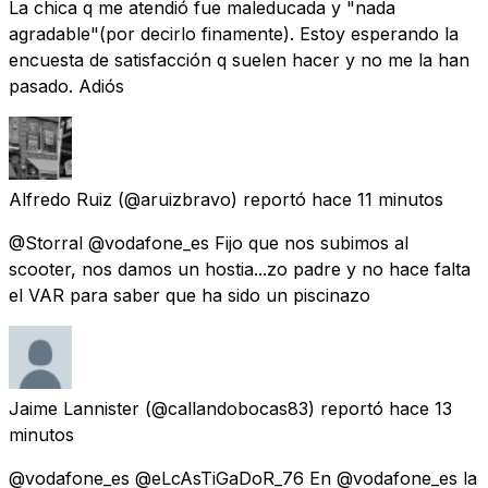
La chica q me atendió fue maleducada y "nada
agradable"(por decirlo finamente). Estoy esperando la
encuesta de satisfacción q suelen hacer y no me la han
pasado. Adiós
Alfredo Ruiz
(@aruizbravo) reportó
hace 11 minutos
@Storral @vodafone_es Fijo que nos subimos al
scooter, nos damos un hostia...zo padre y no hace falta
el VAR para saber que ha sido un piscinazo
Jaime Lannister
(@callandobocas83) reportó
hace 13
minutos
@vodafone_es @eLcAsTiGaDoR_76 En @vodafone_es la