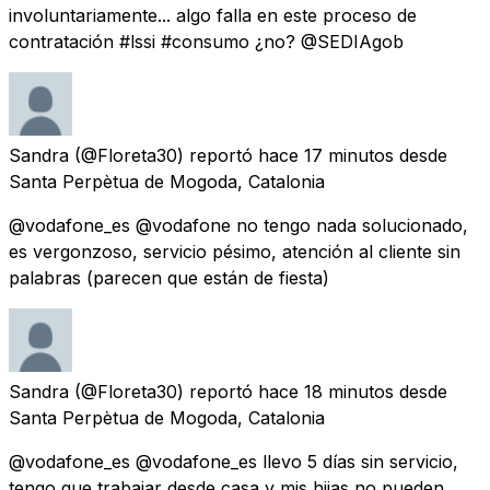
involuntariamente... algo falla en este proceso de
contratación #lssi #consumo ¿no? @SEDIAgob
Sandra
(@Floreta30) reportó
hace 17 minutos
desde
Santa Perpètua de Mogoda, Catalonia
@vodafone_es @vodafone no tengo nada solucionado,
es vergonzoso, servicio pésimo, atención al cliente sin
palabras (parecen que están de fiesta)
Sandra
(@Floreta30) reportó
hace 18 minutos
desde
Santa Perpètua de Mogoda, Catalonia
@vodafone_es @vodafone_es llevo 5 días sin servicio,
tengo que trabajar desde casa y mis hijas no pueden