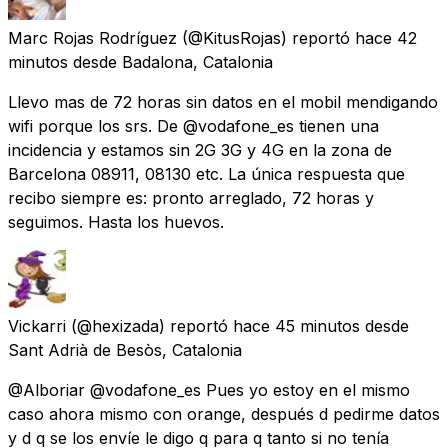
Marc Rojas Rodríguez
(@KitusRojas) reportó
hace 42
minutos
desde
Badalona, Catalonia
Llevo mas de 72 horas sin datos en el mobil mendigando
wifi porque los srs. De @vodafone_es tienen una
incidencia y estamos sin 2G 3G y 4G en la zona de
Barcelona 08911, 08130 etc. La única respuesta que
recibo siempre es: pronto arreglado, 72 horas y
seguimos. Hasta los huevos.
Vickarri
(@hexizada) reportó
hace 45 minutos
desde
Sant Adrià de Besòs, Catalonia
@Alboriar @vodafone_es Pues yo estoy en el mismo
caso ahora mismo con orange, después d pedirme datos
y d q se los envíe le digo q para q tanto si no tenía