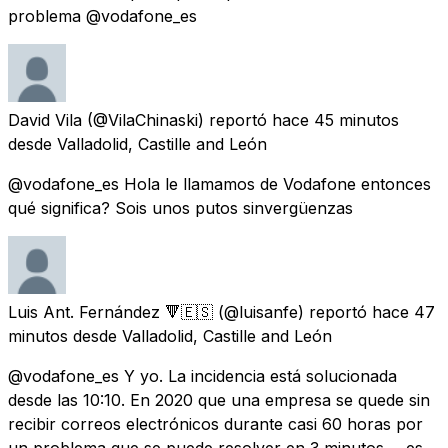
problema @vodafone_es
David Vila
(@VilaChinaski) reportó
hace 45 minutos
desde
Valladolid, Castille and León
@vodafone_es Hola le llamamos de Vodafone entonces
qué significa? Sois unos putos sinvergüenzas
Luis Ant. Fernández 🔻🇪🇸
(@luisanfe) reportó
hace 47
minutos
desde
Valladolid, Castille and León
@vodafone_es Y yo. La incidencia está solucionada
desde las 10:10. En 2020 que una empresa se quede sin
recibir correos electrónicos durante casi 60 horas por
un problema que se puede resolver en 3 minutos ... es