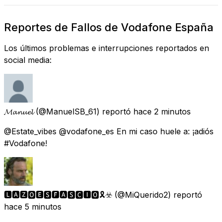
Reportes de Fallos de Vodafone España
Los últimos problemas e interrupciones reportados en
social media:
𝓜𝓪𝓷𝓾𝓮𝓵
(@ManuelSB_61) reportó
hace 2 minutos
@Estate_vibes @vodafone_es En mi caso huele a: ¡adiós
#Vodafone!
🅻🅰🆉🅾🅴🆂🅵🅰🆂🅲🅸🅾🎗️☣️
(@MiQuerido2) reportó
hace 5 minutos