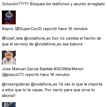
Solución????? Bloquea los teléfonos y asunto arreglado
Rayco
(@SuperCoc0) reportó
hace 16 minutos
@Iosef_tete @vodafone_es Eso no cambia el hecho de
que el servicio de @vodafone_es sea basura
Jose Manuel Garcia Bastida #SOSMarMenor
(@josicoCT) reportó
hace 18 minutos
@roserguiteras @vodafone_es Ya ves lo que le importa
a ellos que tú te vayas. Por cierto para que sirve tu
idioma?