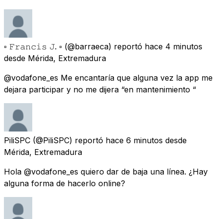
▫️ 𝙵𝚛𝚊𝚗𝚌𝚒𝚜 𝙹. ▫️
(@barraeca) reportó
hace 4 minutos
desde
Mérida, Extremadura
@vodafone_es Me encantaría que alguna vez la app me
dejara participar y no me dijera “en mantenimiento “
PiliSPC
(@PiliSPC) reportó
hace 6 minutos
desde
Mérida, Extremadura
Hola @vodafone_es quiero dar de baja una línea. ¿Hay
alguna forma de hacerlo online?