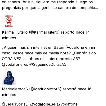
en espera 1hr y ni siquiera me responde. Luego os
preguntáis por qué la gente se cambia de compañía...
Karma Tuitero
(@KarmaTuitero) reportó
hace 14
minutos
¿Alguien más sin internet en Batán (Vodafone en mi
caso) desde hace más de media hora? ¿Habrán sido
OTRA VEZ las obras del soterramiento A5?
@vodafone_es @SeguimosObrasA5
MadridMotorS
(@MadridMotorS) reportó
hace 16
minutos
@JesusSoriaD @vodafone_es @vodafone