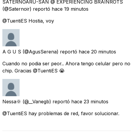
SATERNOARU-SAN @ EXPERIENCING BRAINROTS
(@Saternoir) reportó
hace 19 minutos
@TuentiES Hostia, voy
A G U S
(@AgusSerena) reportó
hace 20 minutos
Cuando no podia ser peor.. Ahora tengo celular pero no
chip. Gracias @TuentiES 😭
Nessa🌞
(@__Vanegb) reportó
hace 23 minutos
@TuentiES hay problemas de red, favor solucionar.