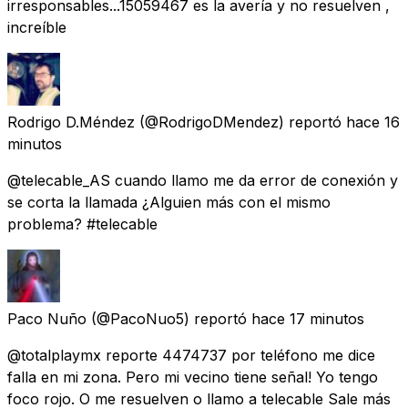
irresponsables...15059467 es la avería y no resuelven ,
increíble
Rodrigo D.Méndez
(@RodrigoDMendez) reportó
hace 16
minutos
@telecable_AS cuando llamo me da error de conexión y
se corta la llamada ¿Alguien más con el mismo
problema? #telecable
Paco Nuño
(@PacoNuo5) reportó
hace 17 minutos
@totalplaymx reporte 4474737 por teléfono me dice
falla en mi zona. Pero mi vecino tiene señal! Yo tengo
foco rojo. O me resuelven o llamo a telecable Sale más