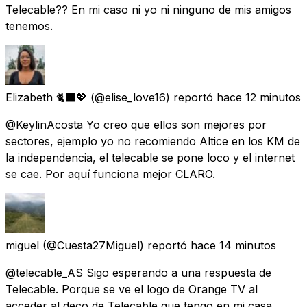
Telecable?? En mi caso ni yo ni ninguno de mis amigos
tenemos.
Elizabeth 🐈‍⬛💖
(@elise_love16) reportó
hace 12 minutos
@KeylinAcosta Yo creo que ellos son mejores por
sectores, ejemplo yo no recomiendo Altice en los KM de
la independencia, el telecable se pone loco y el internet
se cae. Por aquí funciona mejor CLARO.
miguel
(@Cuesta27Miguel) reportó
hace 14 minutos
@telecable_AS Sigo esperando a una respuesta de
Telecable. Porque se ve el logo de Orange TV al
acceder al deco de Telecable que tengo en mi casa.