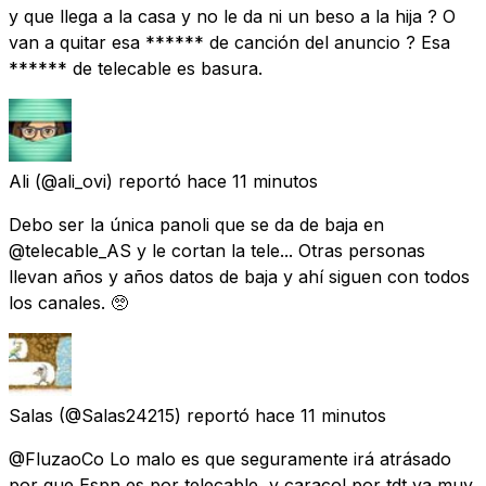
y que llega a la casa y no le da ni un beso a la hija ? O
van a quitar esa ****** de canción del anuncio ? Esa
****** de telecable es basura.
Ali
(@ali_ovi) reportó
hace 11 minutos
Debo ser la única panoli que se da de baja en
@telecable_AS y le cortan la tele... Otras personas
llevan años y años datos de baja y ahí siguen con todos
los canales. 🥺
Salas
(@Salas24215) reportó
hace 11 minutos
@FluzaoCo Lo malo es que seguramente irá atrásado
por que Espn es por telecable, y caracol por tdt va muy