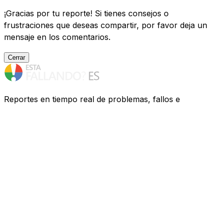
¡Gracias por tu reporte! Si tienes consejos o
frustraciones que deseas compartir, por favor deja un
mensaje en los comentarios.
Cerrar
Reportes en tiempo real de problemas, fallos e
interrupciones de servicios de España. ¿Tienes
problemas? Te ayudamos a descubrir qué ocurre.
Recursos
Compañías
FAQ
Privacidad
Contacto