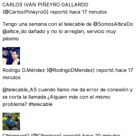
CARLOS IVAN PIÑEYRO GALLARDO
(@CarlosIPineyroG) reportó
hace 17 minutos
Tengo una semana con el telecable de @SomosAlticeDo
@altice_do dañado y no lo arreglan, servicio muy
pésimo
Rodrigo D.Méndez
(@RodrigoDMendez) reportó
hace 17
minutos
@telecable_AS cuando llamo me da error de conexión y
se corta la llamada ¿Alguien más con el mismo
problema? #telecable
ClHeinsenQ
(@Clheinsen) reportó
hace 20 minutos