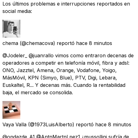
Los últimos problemas e interrupciones reportados en
social media:
chema
(@chemacova) reportó
hace 8 minutos
@Jodeler_ @juanrallo vimos como entraron decenas de
operadores a competir en telefonía móvil, fibra y adsl:
ONO, Jazztel, Amena, Orange, Vodafone, Yoigo,
MásMóvil, KPN (Simyo, Blue), PTV, Digi, Lebara,
Euskaltel, R... Y decenas más. Cuando la rentabilidad
baja, el mercado se consolida.
Vaya Valla
(@1973LuisAlberto) reportó
hace 8 minutos
@ondazde_A1 @AntnMartnLpez1 ¿mussollini sufría de