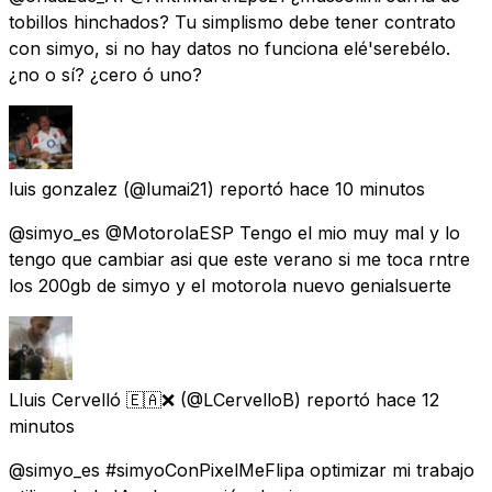
tobillos hinchados? Tu simplismo debe tener contrato
con simyo, si no hay datos no funciona elé'serebélo.
¿no o sí? ¿cero ó uno?
luis gonzalez
(@lumai21) reportó
hace 10 minutos
@simyo_es @MotorolaESP Tengo el mio muy mal y lo
tengo que cambiar asi que este verano si me toca rntre
los 200gb de simyo y el motorola nuevo genialsuerte
Lluis Cervelló 🇪🇦❌
(@LCervelloB) reportó
hace 12
minutos
@simyo_es #simyoConPixelMeFlipa optimizar mi trabajo