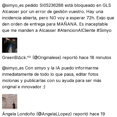
@simyo_es pedido SI05236288 está bloqueado en GLS
Alcasser por un error de gestión vuestro. Hay una
incidencia abierta, pero NO voy a esperar 72h. Exijo que
den orden de entrega para MAÑANA. Es inaceptable
que me manden a Alcasser #AtencionAlCliente #Simyo
GreenBl∆ck.ᴴᴰ
(@Originalese) reportó
hace 18 minutos
@simyo_es Con simyo y la IA puedo informarme
inmediatamente de todo lo que pasa, editar fotos
molonas y publicarlas con su ayuda para ser más
original e innovador :)
Ángela Londoño
(@AngelaLLopez) reportó
hace 19