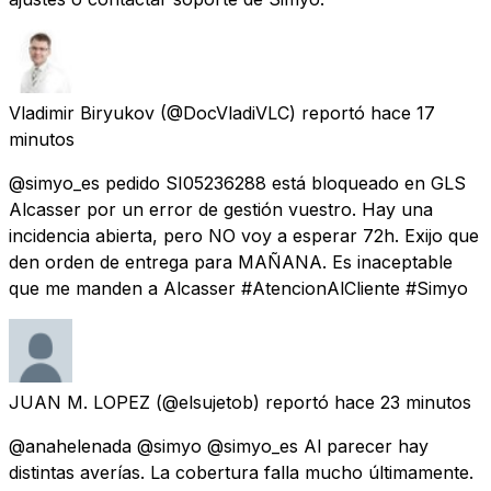
Vladimir Biryukov
(@DocVladiVLC) reportó
hace 17
minutos
@simyo_es pedido SI05236288 está bloqueado en GLS
Alcasser por un error de gestión vuestro. Hay una
incidencia abierta, pero NO voy a esperar 72h. Exijo que
den orden de entrega para MAÑANA. Es inaceptable
que me manden a Alcasser #AtencionAlCliente #Simyo
JUAN M. LOPEZ
(@elsujetob) reportó
hace 23 minutos
@anahelenada @simyo @simyo_es Al parecer hay
distintas averías. La cobertura falla mucho últimamente.