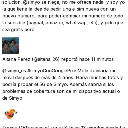
solucion. @simyo se niega, no me ofrece nada, y soy yo
la que tiene la idea de pedir una e-sim nueva con un
nuevo numero, para poder cambiar mi numero de todo
lo sensible (paypal, amazon, whatssap, etc), y pido que
sea gratis pero
Aitana Pérez
(@aitana_26) reportó
hace 11 minutos
@simyo_es #simyoConGooglePixelMola Jubilaría mi
móvil después de más de 4 años. Haría muchas fotos y
podría probar el 5G de Simyo. Además sabría si los
problemas de cobertura son de mi dispositivo actual o
de Simyo
Tonino
(@Toninawer) reportó
hace 13 minutos
desde
La