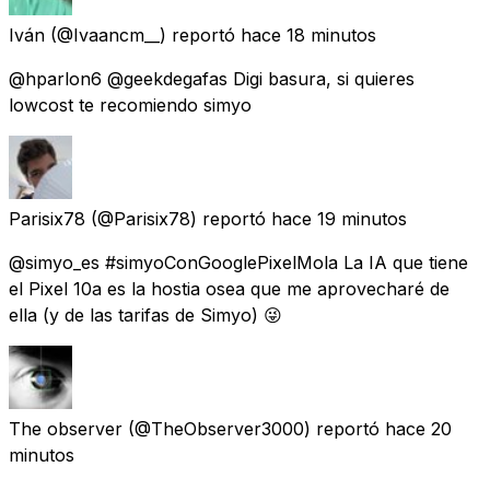
Iván
(@Ivaancm__) reportó
hace 18 minutos
@hparlon6 @geekdegafas Digi basura, si quieres
lowcost te recomiendo simyo
Parisix78
(@Parisix78) reportó
hace 19 minutos
@simyo_es #simyoConGooglePixelMola La IA que tiene
el Pixel 10a es la hostia osea que me aprovecharé de
ella (y de las tarifas de Simyo) 😜
The observer
(@TheObserver3000) reportó
hace 20
minutos