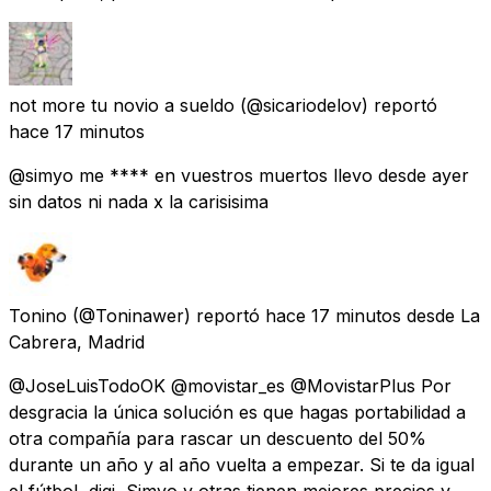
not more tu novio a sueldo
(@sicariodelov) reportó
hace 17 minutos
@simyo me **** en vuestros muertos llevo desde ayer
sin datos ni nada x la carisisima
Tonino
(@Toninawer) reportó
hace 17 minutos
desde
La
Cabrera, Madrid
@JoseLuisTodoOK @movistar_es @MovistarPlus Por
desgracia la única solución es que hagas portabilidad a
otra compañía para rascar un descuento del 50%
durante un año y al año vuelta a empezar. Si te da igual
el fútbol, digi, Simyo y otras tienen mejores precios y