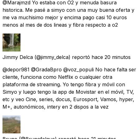
@Marajmzd Yo estaba con O2 y menuda basura
historica. Me pasé a simyo con una muy buena oferta y
me va muchisimo mejor y encima pago casi 10 euros
menos al mes de dos lineas y fibra respecto a o2
Jimmy Delca
(@jimmy_delca) reportó
hace 20 minutos
@depor981 @GradaBpro @voz_populi No hace falta ser
cliente, funciona como Netflix o cualquier otra
plataforma de streaming. Yo tengo fibra y móvil con
Simyo y luego tengo la app de Movistar en el móvil, TV,
etc y veo Cine, series, docus, Eurosport, Vamos, hyper,
M+, autonómicos, intery en 2 dispos a la vez
Bruno
(@Brunofelgue) reportó
hace 21 minutos