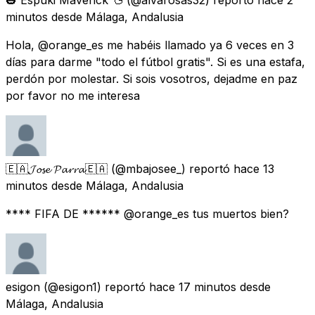
minutos
desde
Málaga, Andalusia
Hola, @orange_es me habéis llamado ya 6 veces en 3
días para darme "todo el fútbol gratis". Si es una estafa,
perdón por molestar. Si sois vosotros, dejadme en paz
por favor no me interesa
🇪🇦𝓙𝓸𝓼𝓮 𝓟𝓪𝓻𝓻𝓪🇪🇦
(@mbajosee_) reportó
hace 13
minutos
desde
Málaga, Andalusia
**** FIFA DE ****** @orange_es tus muertos bien?
esigon
(@esigon1) reportó
hace 17 minutos
desde
Málaga, Andalusia