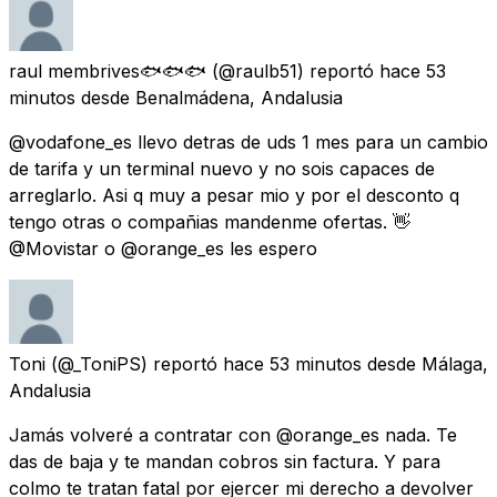
raul membrives🐟🐟🐟
(@raulb51) reportó
hace 53
minutos
desde
Benalmádena, Andalusia
@vodafone_es llevo detras de uds 1 mes para un cambio
de tarifa y un terminal nuevo y no sois capaces de
arreglarlo. Asi q muy a pesar mio y por el desconto q
tengo otras o compañias mandenme ofertas. 👋
@Movistar o @orange_es les espero
Toni
(@_ToniPS) reportó
hace 53 minutos
desde
Málaga,
Andalusia
Jamás volveré a contratar con @orange_es nada. Te
das de baja y te mandan cobros sin factura. Y para
colmo te tratan fatal por ejercer mi derecho a devolver