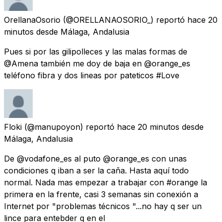
OrellanaOsorio
(@ORELLANAOSORIO_) reportó
hace 20
minutos
desde
Málaga, Andalusia
Pues si por las gilipolleces y las malas formas de
@Amena también me doy de baja en @orange_es
teléfono fibra y dos lineas por pateticos #Love
Floki
(@manupoyon) reportó
hace 20 minutos
desde
Málaga, Andalusia
De @vodafone_es al puto @orange_es con unas
condiciones q iban a ser la caña. Hasta aquí todo
normal. Nada mas empezar a trabajar con #orange la
primera en la frente, casi 3 semanas sin conexión a
Internet por "problemas técnicos "...no hay q ser un
lince para entebder q en el