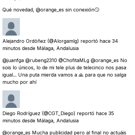
Qué novedad, @orange_es sin conexión🙄
Alejandro Ordóñez
(@Alorgamlg) reportó
hace 34
minutos
desde
Málaga, Andalusia
@juanfga @rubeng2310 @ChofitaMLg @orange_es No
sois lo únicos, lo de mi tele plus de telecinco nos pasa
igual... Una puta mierda vamos a 🙏 para que no salga
mucho por ahí
Diego Rodríguez
(@CGT_Diego) reportó
hace 35
minutos
desde
Málaga, Andalusia
@orange_es Mucha publicidad pero al final no actuáis