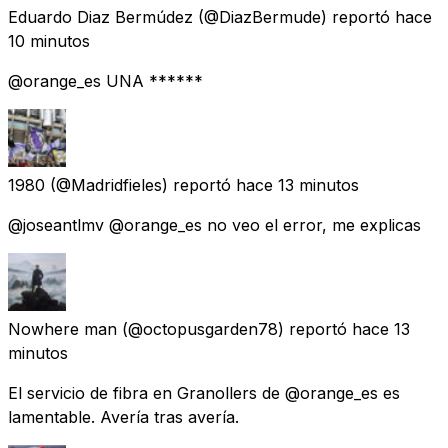
Eduardo Diaz Bermúdez
(@DiazBermude) reportó
hace
10 minutos
@orange_es UNA ******
1980
(@Madridfieles) reportó
hace 13 minutos
@joseantlmv @orange_es no veo el error, me explicas
Nowhere man
(@octopusgarden78) reportó
hace 13
minutos
El servicio de fibra en Granollers de @orange_es es
lamentable. Avería tras avería.