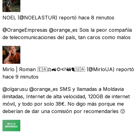
NOEL
(@NOELASTUR) reportó
hace 8 minutos
@OrangeEmpresas @orange_es Sois la peor compañía
de telecomunicaciones del país, tan caros como malos
Mirlo | Roman 🇪🇦⚖️🚜🌻🍉🦝🐈🇺🇦
(@MirloUA) reportó
hace 9 minutos
@olgarusu @orange_es SMS y llamadas a Moldavia
ilimitadas, Internet de alta velocidad, 120GB de internet
móvil, y todo por solo 38€. No digo más porque me
deberían de dar una comisión por recomendarles 😗