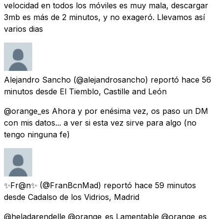
velocidad en todos los móviles es muy mala, descargar
3mb es más de 2 minutos, y no exageró. Llevamos así
varios dias
Alejandro Sancho
(@alejandrosancho) reportó
hace 56
minutos
desde
El Tiemblo, Castille and León
@orange_es Ahora y por enésima vez, os paso un DM
con mis datos... a ver si esta vez sirve para algo (no
tengo ninguna fe)
✨Fr@n✨
(@FranBcnMad) reportó
hace 59 minutos
desde
Cadalso de los Vidrios, Madrid
@heladarendelle @orange_es Lamentable @orange_es