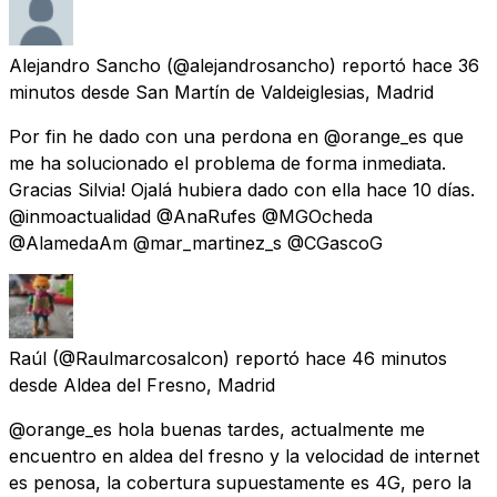
Alejandro Sancho
(@alejandrosancho) reportó
hace 36
minutos
desde
San Martín de Valdeiglesias, Madrid
Por fin he dado con una perdona en @orange_es que
me ha solucionado el problema de forma inmediata.
Gracias Silvia! Ojalá hubiera dado con ella hace 10 días.
@inmoactualidad @AnaRufes @MGOcheda
@AlamedaAm @mar_martinez_s @CGascoG
Raúl
(@Raulmarcosalcon) reportó
hace 46 minutos
desde
Aldea del Fresno, Madrid
@orange_es hola buenas tardes, actualmente me
encuentro en aldea del fresno y la velocidad de internet
es penosa, la cobertura supuestamente es 4G, pero la