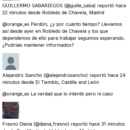
𝖦𝖴𝖨𝖫𝖫𝖤𝖱𝖬𝖮 𝖲𝖠𝖡𝖠𝖱𝖨𝖤𝖦𝖮𝖲
(@guille_saba) reportó
hace
22 minutos
desde
Robledo de Chavela, Madrid
@orange_es Perdón, ¿y por cuánto tiempo? Llevamos
así desde ayer en Robledo de Chavela y los que
dependemos de ello para trabajar seguimos esperando.
¿Podríais mantener informados?
Alejandro Sancho
(@alejandrosancho) reportó
hace 24
minutos
desde
El Tiemblo, Castille and León
@orange_es La verdad que lo intenté pero ni caso
Fresno Diana
(@diana_fresno) reportó
hace 31 minutos