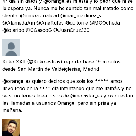
4⁰ día sin datos y @orange_es ni está y lo peor que ni se
le espera ya. Nunca me he sentido tan mal tratado como
cliente. @inmoactualidad @mar_martinez_s
@AlamedaAm @AnaRufes @goitorre @MGOcheda
@lolaripo @CGascoG @JuanCruz330
Kuko XXII
(@Kukolastras) reportó
hace 19 minutos
desde
San Martín de Valdeiglesias, Madrid
@orange_es quiero deciros que sois los ***** amos
llevo todo en la **** día intentando que me llamáis y no
sé si no tenéis linea o sois de @movistar_es y os cuestan
las llamadas a usuarios Orange, pero sin prisa ya
mañana.