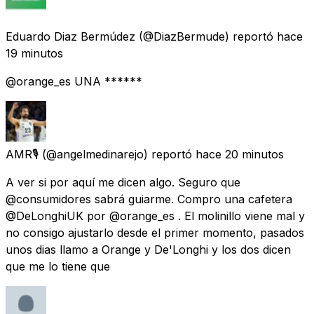
Eduardo Diaz Bermúdez
(@DiazBermude) reportó
hace
19 minutos
@orange_es UNA ******
AMR🎙
(@angelmedinarejo) reportó
hace 20 minutos
A ver si por aquí me dicen algo. Seguro que
@consumidores sabrá guiarme. Compro una cafetera
@DeLonghiUK por @orange_es . El molinillo viene mal y
no consigo ajustarlo desde el primer momento, pasados
unos dias llamo a Orange y De'Longhi y los dos dicen
que me lo tiene que