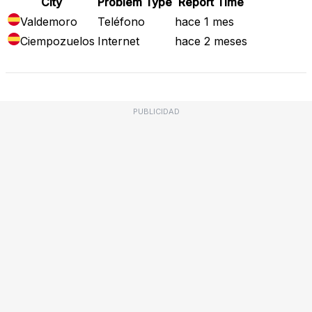
City
Problem Type
Report Time
Valdemoro
Teléfono
hace 1 mes
Ciempozuelos
Internet
hace 2 meses
PUBLICIDAD