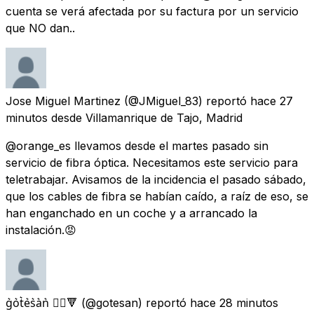
cuenta se verá afectada por su factura por un servicio
que NO dan..
Jose Miguel Martinez
(@JMiguel_83) reportó
hace 27
minutos
desde
Villamanrique de Tajo, Madrid
@orange_es llevamos desde el martes pasado sin
servicio de fibra óptica. Necesitamos este servicio para
teletrabajar. Avisamos de la incidencia el pasado sábado,
que los cables de fibra se habían caído, a raíz de eso, se
han enganchado en un coche y a arrancado la
instalación.😡
g͛o͛t͛e͛s͛a͛n͛ 🏴‍☠️🔻
(@gotesan) reportó
hace 28 minutos