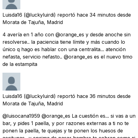
Luisda16
(@luckyluirdi) reportó
hace 34 minutos
desde
Morata de Tajuña, Madrid
4 avería en 1 año con @orange_es y desde anoche sin
resolverse.. la paciencia tiene límite y más cuando lo
único q hago es hablar con una centralita... atención
nefasta, servicio nefasto.. @orange_es es el nuevo timo
de la estampita
Luisda16
(@luckyluirdi) reportó
hace 36 minutos
desde
Morata de Tajuña, Madrid
@luisocana1959 @orange_es La cuestión es... si vas a un
bar, y pides 1 paella, y por razones externas a ti no te
ponen la paella, te quejas y te ponen los huesos de
aceitunas.. y encima de pasar hambre te cobran como si