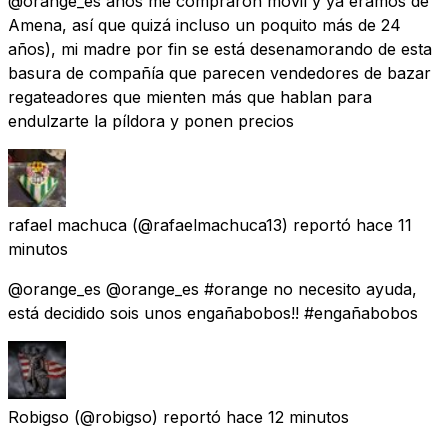
@orange_es años me compraron móvil y ya éramos de
Amena, así que quizá incluso un poquito más de 24
años), mi madre por fin se está desenamorando de esta
basura de compañía que parecen vendedores de bazar
regateadores que mienten más que hablan para
endulzarte la píldora y ponen precios
rafael machuca
(@rafaelmachuca13) reportó
hace 11
minutos
@orange_es @orange_es #orange no necesito ayuda,
está decidido sois unos engañabobos!! #engañabobos
Robigso
(@robigso) reportó
hace 12 minutos