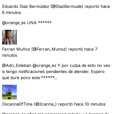
Eduardo Diaz Bermúdez
(@DiazBermude) reportó
hace
6 minutos
@orange_es UNA ******
Ferran Muñoz
(@Ferran_Munoz) reportó
hace 7
minutos
@Adri_Esteban @orange_es Y por culpa de esto no veo
si tengo notificaciones pendientes de atender. Espero
que dure poco esta ******...
Oscarina0fTime
(@2carina_) reportó
hace 10 minutos