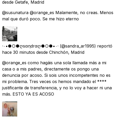
desde
Getafe, Madrid
@susunatura @orange_es Malamente, no creas. Menos
mal que duró poco. Se me hizo eterno
·۰•●○●ღsαηdrαღ●○●•۰·
(@sandra_ar1995) reportó
hace 30 minutos
desde
Chinchón, Madrid
@orange_es como hagáis una sola llamada más a mi
casa o a mis padres, directamente os pongo una
denuncia por acoso. Si sois unos incompetentes no es
mi problema. Tres veces os hemos mandado el ****
justificante de transferencia, y no lo voy a hacer ni una
más. ESTO YA ES ACOSO