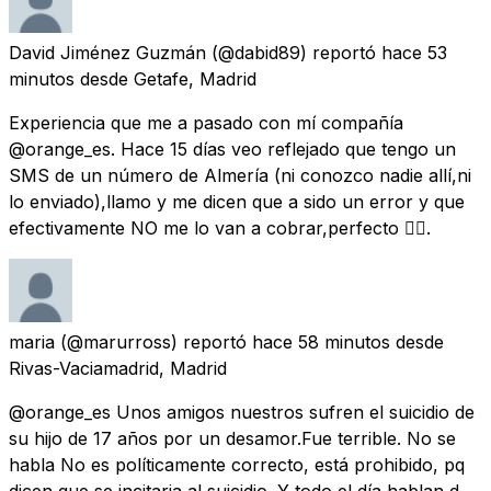
David Jiménez Guzmán
(@dabid89) reportó
hace 53
minutos
desde
Getafe, Madrid
Experiencia que me a pasado con mí compañía
@orange_es. Hace 15 días veo reflejado que tengo un
SMS de un número de Almería (ni conozco nadie allí,ni
lo enviado),llamo y me dicen que a sido un error y que
efectivamente NO me lo van a cobrar,perfecto 👍🏽.
maria
(@marurross) reportó
hace 58 minutos
desde
Rivas-Vaciamadrid, Madrid
@orange_es Unos amigos nuestros sufren el suicidio de
su hijo de 17 años por un desamor.Fue terrible. No se
habla No es políticamente correcto, está prohibido, pq
dicen que se incitaria al suicidio. Y todo el día hablan d