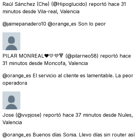
Raúl Sánchez (Che)
(@Hipoglucido) reportó
hace 31
minutos
desde
Vila-real, Valencia
@jaimepanadero10 @orange_es Son lo peor
PILAR MONREAL❤💛💜🔻
(@pilarneo58) reportó
hace
31 minutos
desde
Moncofa, Valencia
@orange_es El servicio al cliente es lamentable. La peor
operadora
Jose
(@vvpjose) reportó
hace 37 minutos
desde
Nules,
Valencia
@orange_es Buenos días Sonia. Llevo días sin router así