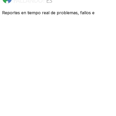
Reportes en tiempo real de problemas, fallos e
interrupciones de servicios de España. ¿Tienes
problemas? Te ayudamos a descubrir qué ocurre.
Recursos
Compañías
FAQ
Privacidad
Contacto
Redes Sociales
Twitter
Facebook
Otros Países