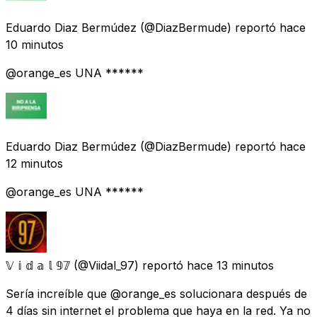
Eduardo Diaz Bermúdez
(@DiazBermude) reportó
hace
10 minutos
@orange_es UNA ******
Eduardo Diaz Bermúdez
(@DiazBermude) reportó
hace
12 minutos
@orange_es UNA ******
𝕍 𝕚 𝕕 𝕒 𝕝 𝟡𝟟
(@Viidal_97) reportó
hace 13 minutos
Sería increíble que @orange_es solucionara después de
4 días sin internet el problema que haya en la red. Ya no