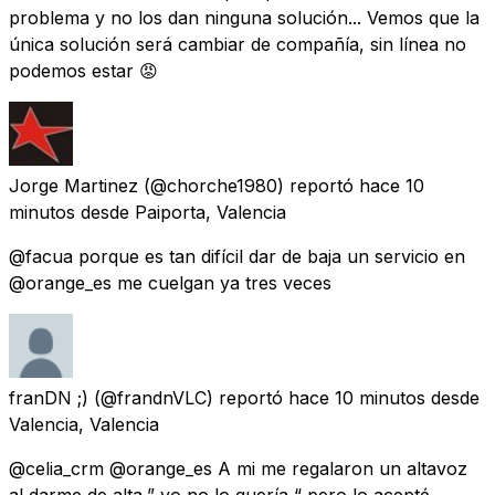
problema y no los dan ninguna solución... Vemos que la
única solución será cambiar de compañía, sin línea no
podemos estar 😡
Jorge Martinez
(@chorche1980) reportó
hace 10
minutos
desde
Paiporta, Valencia
@facua porque es tan difícil dar de baja un servicio en
@orange_es me cuelgan ya tres veces
franDN ;)
(@frandnVLC) reportó
hace 10 minutos
desde
Valencia, Valencia
@celia_crm @orange_es A mi me regalaron un altavoz
al darme de alta,” yo no lo quería “ pero lo acepté