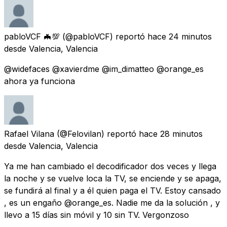
pabloVCF 🦇💯
(@pabloVCF) reportó
hace 24 minutos
desde
Valencia, Valencia
@widefaces @xavierdme @im_dimatteo @orange_es
ahora ya funciona
Rafael Vilana
(@Felovilan) reportó
hace 28 minutos
desde
Valencia, Valencia
Ya me han cambiado el decodificador dos veces y llega
la noche y se vuelve loca la TV, se enciende y se apaga,
se fundirá al final y a él quien paga el TV. Estoy cansado
, es un engaño @orange_es. Nadie me da la solución , y
llevo a 15 días sin móvil y 10 sin TV. Vergonzoso