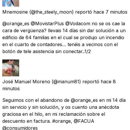
Mnemosine
(@the_steely_moon) reportó
hace 7 minutos
@orange_es @MovistarPlus @Vodacom no se os cae la
cara de vergüenza? llevais 14 días sin dar solución a un
edificio de 64 familias en el cual se produjo un incendio
en el cuarto de contadores… tenéis a vecinos con el
botón de tele asistencia sin conectar..1/2
José Manuel Moreno
(@manum81) reportó
hace 8
minutos
Seguimos con el abandono de @orange_es en mi 14 día
sin servicio y sin solución, y os cuento una anécdota
graciosa en el hilo, en mi reclamación sobre el
descuento en factura. #orange, @FACUA
@consumidores