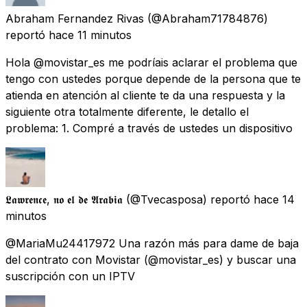
Abraham Fernandez Rivas
(@Abraham71784876)
reportó
hace 11 minutos
Hola @movistar_es me podríais aclarar el problema que
tengo con ustedes porque depende de la persona que te
atienda en atención al cliente te da una respuesta y la
siguiente otra totalmente diferente, le detallo el
problema: 1. Compré a través de ustedes un dispositivo
𝕷𝖆𝖜𝖗𝖊𝖓𝖈𝖊, 𝖓𝖔 𝖊𝖑 𝖉𝖊 𝕬𝖗𝖆𝖇𝖎𝖆
(@Tvecasposa) reportó
hace 14
minutos
@MariaMu24417972 Una razón más para dame de baja
del contrato con Movistar (@movistar_es) y buscar una
suscripción con un IPTV