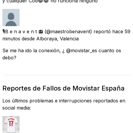
y cualquier Cod😂😂 no funciona ninguno
🎙️B e n a v e n t 📻
(@maestrobenavent) reportó
hace 59
minutos
desde
Alboraya, Valencia
Se me ha ido la conexión, ¿ @movistar_es cuanto os
debo?
Reportes de Fallos de Movistar España
Los últimos problemas e interrupciones reportados en
social media: