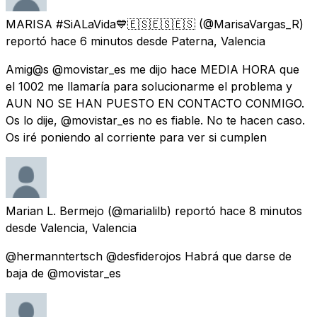
MARISA #SiALaVida💙🇪🇸🇪🇸🇪🇸
(@MarisaVargas_R)
reportó
hace 6 minutos
desde
Paterna, Valencia
Amig@s @movistar_es me dijo hace MEDIA HORA que
el 1002 me llamaría para solucionarme el problema y
AUN NO SE HAN PUESTO EN CONTACTO CONMIGO.
Os lo dije, @movistar_es no es fiable. No te hacen caso.
Os iré poniendo al corriente para ver si cumplen
Marian L. Bermejo
(@marialilb) reportó
hace 8 minutos
desde
Valencia, Valencia
@hermanntertsch @desfiderojos Habrá que darse de
baja de @movistar_es