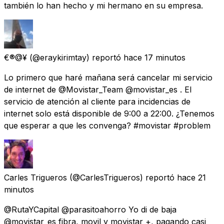
también lo han hecho y mi hermano en su empresa.
€®@¥
(@eraykirimtay) reportó
hace 17 minutos
Lo primero que haré mañana será cancelar mi servicio
de internet de @Movistar_Team @movistar_es . El
servicio de atención al cliente para incidencias de
internet solo está disponible de 9:00 a 22:00. ¿Tenemos
que esperar a que les convenga? #movistar #problem
Carles Trigueros
(@CarlesTrigueros) reportó
hace 21
minutos
@RutaYCapital @parasitoahorro Yo di de baja
@movistar_es fibra, movil y movistar +, pagando casi