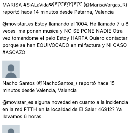
MARISA #SiALaVida💙🇪🇸🇪🇸🇪🇸
(@MarisaVargas_R)
reportó
hace 14 minutos
desde
Paterna, Valencia
@movistar_es Estoy llamando al 1004. He llamado 7 u 8
veces, me ponen musica y NO SE PONE NADIE Otra
vez tomándome el pelo Estoy HARTA Quiero contactar
porque se han EQUIVOCADO en mi factura y NI CASO
#ASCAZO
Nacho Santos
(@NachoSantos_) reportó
hace 15
minutos
desde
Valencia, Valencia
@movistar_es alguna novedad en cuanto a la incidencia
en la red FTTH en la localidad de El Saler 46912? Ya
llevamos 6 horas