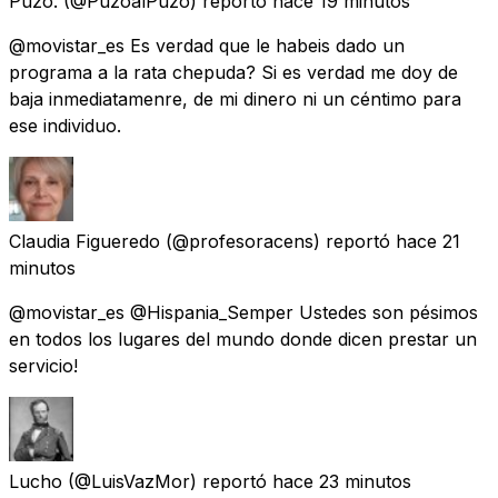
Puzo.
(@PuzoalPuzo) reportó
hace 19 minutos
@movistar_es Es verdad que le habeis dado un
programa a la rata chepuda? Si es verdad me doy de
baja inmediatamenre, de mi dinero ni un céntimo para
ese individuo.
Claudia Figueredo
(@profesoracens) reportó
hace 21
minutos
@movistar_es @Hispania_Semper Ustedes son pésimos
en todos los lugares del mundo donde dicen prestar un
servicio!
Lucho
(@LuisVazMor) reportó
hace 23 minutos