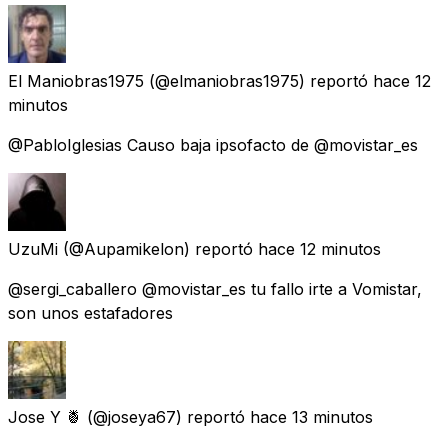
El Maniobras1975
(@elmaniobras1975) reportó
hace 12
minutos
@PabloIglesias Causo baja ipsofacto de @movistar_es
UzuMi
(@Aupamikelon) reportó
hace 12 minutos
@sergi_caballero @movistar_es tu fallo irte a Vomistar,
son unos estafadores
Jose Y 🍍
(@joseya67) reportó
hace 13 minutos