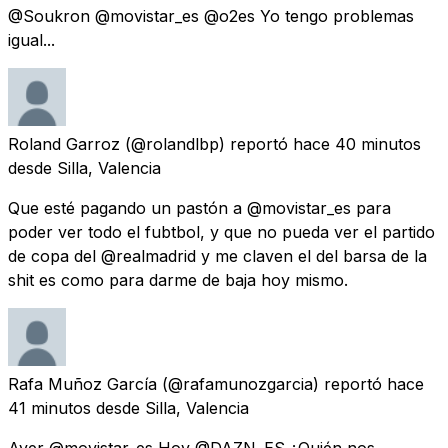
@Soukron @movistar_es @o2es Yo tengo problemas
igual...
Roland Garroz
(@rolandlbp) reportó
hace 40 minutos
desde
Silla, Valencia
Que esté pagando un pastón a @movistar_es para
poder ver todo el fubtbol, y que no pueda ver el partido
de copa del @realmadrid y me claven el del barsa de la
shit es como para darme de baja hoy mismo.
Rafa Muñoz García
(@rafamunozgarcia) reportó
hace
41 minutos
desde
Silla, Valencia
Ayer @movistar_es Hoy @DAZN_ES ¿Quién nos