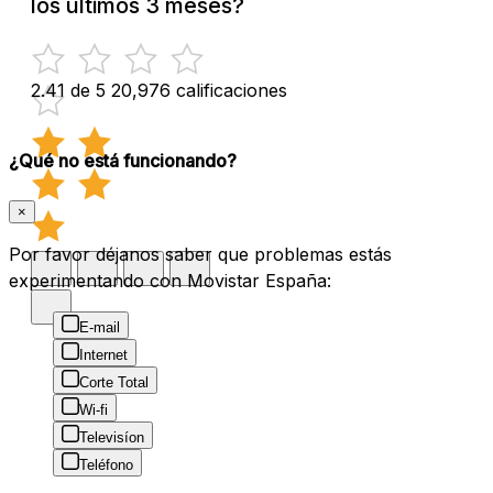
los últimos 3 meses?
2.41 de 5
20,976 calificaciones
¿Qué no está funcionando?
×
Por favor déjanos saber que problemas estás
experimentando con Movistar España:
E-mail
Internet
Corte Total
Wi-fi
Televisíon
Teléfono