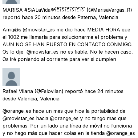
MARISA #SiALaVida💙🇪🇸🇪🇸🇪🇸
(@MarisaVargas_R)
reportó
hace 20 minutos
desde
Paterna, Valencia
Amig@s @movistar_es me dijo hace MEDIA HORA que
el 1002 me llamaría para solucionarme el problema y
AUN NO SE HAN PUESTO EN CONTACTO CONMIGO.
Os lo dije, @movistar_es no es fiable. No te hacen caso.
Os iré poniendo al corriente para ver si cumplen
Rafael Vilana
(@Felovilan) reportó
hace 24 minutos
desde
Valencia, Valencia
@orange_es hace un mes que hice la portabilidad de
@movistar_es hacia @orange_es y no tengo mas que
problemas. Por un lado una línea de móvil no funciona
y no hago más que hacer colas en la tienda @orange_es