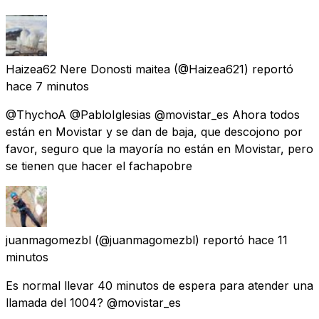
Haizea62 Nere Donosti maitea
(@Haizea621) reportó
hace 7 minutos
@ThychoA @PabloIglesias @movistar_es Ahora todos
están en Movistar y se dan de baja, que descojono por
favor, seguro que la mayoría no están en Movistar, pero
se tienen que hacer el fachapobre
juanmagomezbl
(@juanmagomezbl) reportó
hace 11
minutos
Es normal llevar 40 minutos de espera para atender una
llamada del 1004? @movistar_es