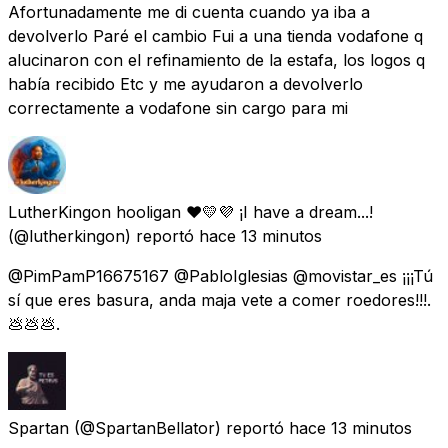
Afortunadamente me di cuenta cuando ya iba a
devolverlo Paré el cambio Fui a una tienda vodafone q
alucinaron con el refinamiento de la estafa, los logos q
había recibido Etc y me ayudaron a devolverlo
correctamente a vodafone sin cargo para mi
LutherKingon hooligan ❤️💛💜 ¡I have a dream...!
(@lutherkingon) reportó
hace 13 minutos
@PimPamP16675167 @PabloIglesias @movistar_es ¡¡¡Tú
sí que eres basura, anda maja vete a comer roedores!!!.
💩💩💩.
Spartan
(@SpartanBellator) reportó
hace 13 minutos