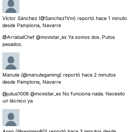
Víctor Sánchez
(@Sanchez1Vm) reportó
hace 1 minuto
desde
Pamplona, Navarre
@ArrabalChef @movistar_es Ya somos dos. Putos
pesados.
Manute
(@manutegaming) reportó
hace 2 minutos
desde
Pamplona, Navarre
@julius1008 @movistar_es No funciona nada. Necesito
un técnico ya
Asen
(@seximen80) reportó
hace 3 minutos
desde