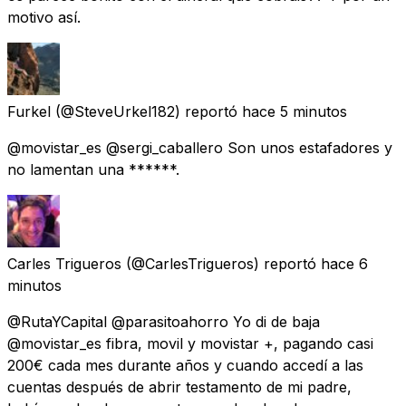
motivo así.
Furkel
(@SteveUrkel182) reportó
hace 5 minutos
@movistar_es @sergi_caballero Son unos estafadores y
no lamentan una ******.
Carles Trigueros
(@CarlesTrigueros) reportó
hace 6
minutos
@RutaYCapital @parasitoahorro Yo di de baja
@movistar_es fibra, movil y movistar +, pagando casi
200€ cada mes durante años y cuando accedí a las
cuentas después de abrir testamento de mi padre,