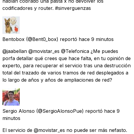
habían cobrado una pasta x no devolver los
codificadores y router. #sinverguenzas
Bentobox
(@Bent0_box) reportó
hace 9 minutos
@jaabellan @movistar_es @Telefonica ¿Me puedes
porfa detallar qué crees que hace falta, en tu opinión de
experto, para recuperar el servicio tras una destrucción
total del trazado de varios tramos de red desplegados a
lo largo de años y años de ampliaciones de red?
Sergio Alonso
(@SergioAlonsoPue) reportó
hace 9
minutos
El servicio de @movistar_es no puede ser más nefasto.