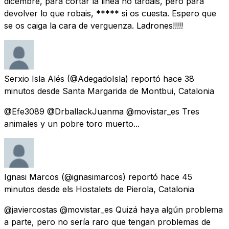
dicembre, para cortar la linea no tardais, pero para
devolver lo que robais, ***** si os cuesta. Espero que
se os caiga la cara de verguenza. Ladrones!!!!!
Serxio Isla Alés
(@AdegadoIsla) reportó
hace 38
minutos
desde
Santa Margarida de Montbui, Catalonia
@Efe3089 @DrballackJuanma @movistar_es Tres
animales y un pobre toro muerto...
Ignasi Marcos
(@ignasimarcos) reportó
hace 45
minutos
desde
els Hostalets de Pierola, Catalonia
@javiercostas @movistar_es Quizá haya algún problema
a parte, pero no sería raro que tengan problemas de