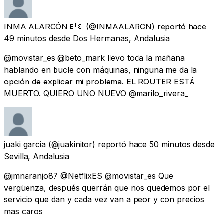
INMA ALARCÓN🇪🇸
(@INMAALARCN) reportó
hace
49 minutos
desde
Dos Hermanas, Andalusia
@movistar_es @beto_mark llevo toda la mañana
hablando en bucle con máquinas, ninguna me da la
opción de explicar mi problema. EL ROUTER ESTÁ
MUERTO. QUIERO UNO NUEVO @marilo_rivera_
juaki garcia
(@juakinitor) reportó
hace 50 minutos
desde
Sevilla, Andalusia
@jmnaranjo87 @NetflixES @movistar_es Que
vergüenza, después querrán que nos quedemos por el
servicio que dan y cada vez van a peor y con precios
mas caros