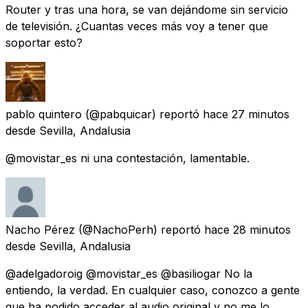
Router y tras una hora, se van dejándome sin servicio
de televisión. ¿Cuantas veces más voy a tener que
soportar esto?
pablo quintero
(@pabquicar) reportó
hace 27 minutos
desde
Sevilla, Andalusia
@movistar_es ni una contestación, lamentable.
Nacho Pérez
(@NachoPerh) reportó
hace 28 minutos
desde
Sevilla, Andalusia
@adelgadoroig @movistar_es @basiliogar No la
entiendo, la verdad. En cualquier caso, conozco a gente
que ha podido acceder al audio original y no me lo