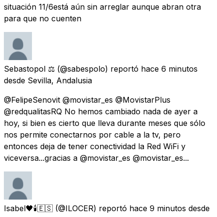
situación 11/6está aún sin arreglar aunque abran otra
para que no cuenten
Sebastopol ⚖️
(@sabespolo) reportó
hace 6 minutos
desde
Sevilla, Andalusia
@FelipeSenovit @movistar_es @MovistarPlus
@redqualitasRQ No hemos cambiado nada de ayer a
hoy, si bien es cierto que lleva durante meses que sólo
nos permite conectarnos por cable a la tv, pero
entonces deja de tener conectividad la Red WiFi y
viceversa...gracias a @movistar_es @movistar_es...
Isabel🖤🕯🇪🇸
(@ILOCER) reportó
hace 9 minutos
desde