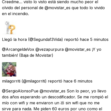
Creedme… visto lo visto está siendo mucho peor el
olvido del personal de @movistar_es que todo lo vivido
en el incendio.
Llegó la hora
(@Segunda13Vida) reportó
hace 5 minutos
@ArcangeldeVox @vezapurpura @movistar_es ¡Y yo
también! (Baja de Movistar)
milagorriti
(@milagorriti) reportó
hace 6 minutos
@SergioAlonsoPue @movistar_es Son lo peor, yo llevo
dos años esperando un descodificador. Se me rompió el
mío con wifi y me enviaron un 💩 sin wifi que no me
sirve para nada. Me piden 60 euros por uno como el