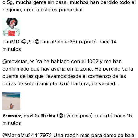
o 5g, mucha gente sin casa, muchos han perdido todo el
negocio, creo q esto es primordial
LauMD 🎧🎶
(@LauraPalmer26) reportó
hace 14
minutos
@movistar_es Ya he hablado con el 1002 y me han
confirmado que hay avería en la zona. He perdido ya la
cuenta de las que llevamos desde el comienzo de las
obras de soterramiento. Qué hartura, de verdad…
𝕷𝖆𝖜𝖗𝖊𝖓𝖈𝖊, 𝖓𝖔 𝖊𝖑 𝖉𝖊 𝕬𝖗𝖆𝖇𝖎𝖆
(@Tvecasposa) reportó
hace 15
minutos
@MariaMu24417972 Una razón más para dame de baja