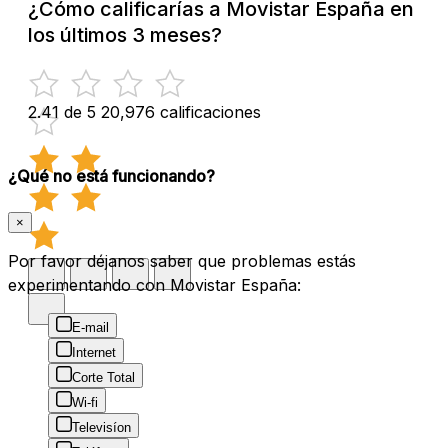
¿Cómo calificarías a Movistar España en
los últimos 3 meses?
2.41 de 5
20,976 calificaciones
¿Qué no está funcionando?
×
Por favor déjanos saber que problemas estás
experimentando con Movistar España:
E-mail
Internet
Corte Total
Wi-fi
Televisíon