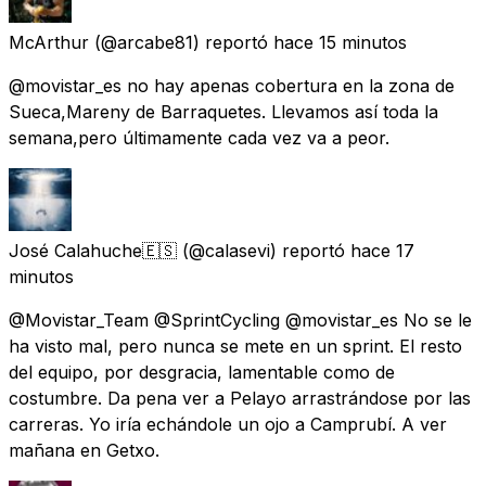
McArthur
(@arcabe81) reportó
hace 15 minutos
@movistar_es no hay apenas cobertura en la zona de
Sueca,Mareny de Barraquetes. Llevamos así toda la
semana,pero últimamente cada vez va a peor.
José Calahuche🇪🇸
(@calasevi) reportó
hace 17
minutos
@Movistar_Team @SprintCycling @movistar_es No se le
ha visto mal, pero nunca se mete en un sprint. El resto
del equipo, por desgracia, lamentable como de
costumbre. Da pena ver a Pelayo arrastrándose por las
carreras. Yo iría echándole un ojo a Camprubí. A ver
mañana en Getxo.