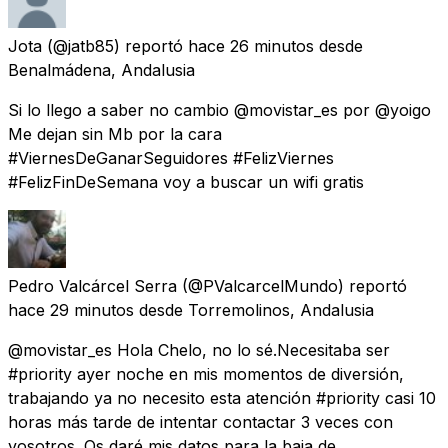
Jota
(@jatb85) reportó
hace 26 minutos
desde
Benalmádena, Andalusia
Si lo llego a saber no cambio @movistar_es por @yoigo
Me dejan sin Mb por la cara
#ViernesDeGanarSeguidores #FelizViernes
#FelizFinDeSemana voy a buscar un wifi gratis
Pedro Valcárcel Serra
(@PValcarcelMundo) reportó
hace 29 minutos
desde
Torremolinos, Andalusia
@movistar_es Hola Chelo, no lo sé.Necesitaba ser
#priority ayer noche en mis momentos de diversión,
trabajando ya no necesito esta atención #priority casi 10
horas más tarde de intentar contactar 3 veces con
vosotros. Os daré mis datos para la baja de